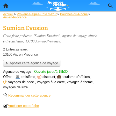
Accueil
>
Provence-Alpes-Côte d'Azur
>
Bouches-du-Rhône
>
Aix-en-Provence
Sumian Evasion
Cette fiche présente "Sumian Evasion", agence de voyage située
entrecasteaux
, 13100 Aix-en-Provence.
2 Entrecasteaux
13100 Aix-en-Provence
📞 Appeler cette agence de voyage
Agence de voyage
-
Ouverte jusqu'à 18h30
Offres :
croisières
,
discount
,
tourisme d'affaires
,
voyages de noce
,
voyages à la carte
,
voyages à thème
,
voyages de luxe
Recommander cette agence
Améliorer cette fiche