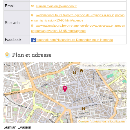
Email
sumian.evasionⓐwanadoo.fr
www.national-tours.fr/votre-agence-de-voyages-a-aix,in,poovin
ei,sumian,ivasion-13-95.html#agence
Site web
www.nationaltours.fr/votre-agence-de-voyages-a-aix,en,proven
ce,sumian,evasion-13-95.html#agence
Facebook
facebook.com/Nationaltours.Demandez.nous.le.monde
Plan et adresse
© contributeurs OpenStreetMap
Corriger l’adresse ou la localisation
Sumian Evasion