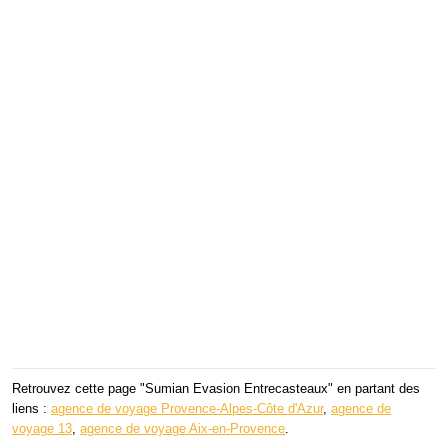
Retrouvez cette page "Sumian Evasion Entrecasteaux" en partant des
liens :
agence de voyage Provence-Alpes-Côte d'Azur
,
agence de
voyage 13
,
agence de voyage Aix-en-Provence
.