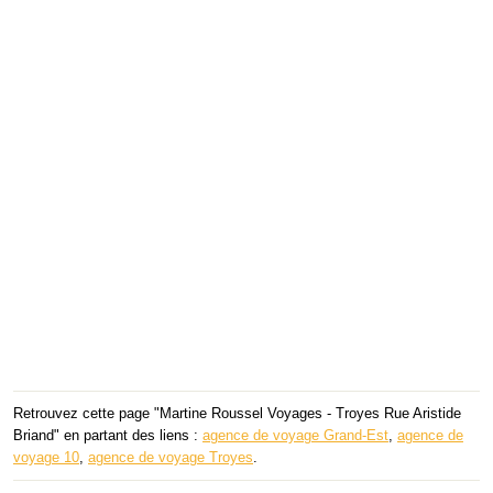
Retrouvez cette page "Martine Roussel Voyages - Troyes Rue Aristide
Briand" en partant des liens :
agence de voyage Grand-Est
,
agence de
voyage 10
,
agence de voyage Troyes
.