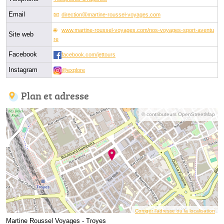
Email
directionⓐmartine-roussel-voyages.com
www.martine-roussel-voyages.com/nos-voyages-sport-aventu
Site web
re
Facebook
facebook.com/jettours
Instagram
@explore
Plan et adresse
© contributeurs OpenStreetMap
Corriger l’adresse ou la localisation
Martine Roussel Voyages - Troyes