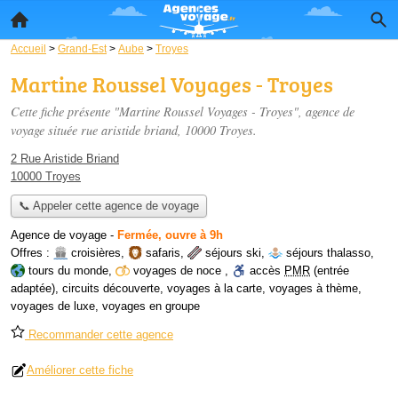
Accueil
>
Grand-Est
>
Aube
>
Troyes
Martine Roussel Voyages - Troyes
Cette fiche présente "Martine Roussel Voyages - Troyes", agence de
voyage située
rue aristide briand
, 10000 Troyes.
2 Rue Aristide Briand
10000 Troyes
📞 Appeler cette agence de voyage
Agence de voyage
-
Fermée, ouvre à 9h
Offres :
croisières
,
safaris
,
séjours ski
,
séjours thalasso
,
tours du monde
,
voyages de noce
,
accès
PMR
(entrée
adaptée)
,
circuits découverte
,
voyages à la carte
,
voyages à thème
,
voyages de luxe
,
voyages en groupe
Recommander cette agence
Améliorer cette fiche