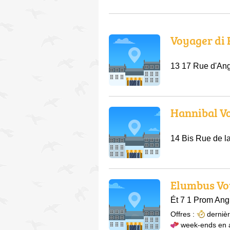
Voyager di 
13 17 Rue d'Ang
Hannibal V
14 Bis Rue de l
Elumbus Vo
Ét 7 1 Prom Ang
Offres :
derniè
week-ends en