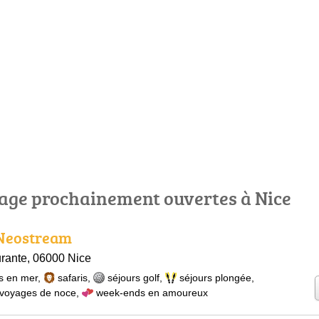
age prochainement ouvertes à Nice
 Neostream
rante, 06000 Nice
s en mer
,
safaris
,
séjours golf
,
séjours plongée
,
voyages de noce
,
week-ends en amoureux