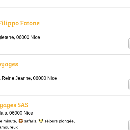
Filippo Fatone
leterre, 06000 Nice
oyages
a Reine Jeanne, 06000 Nice
yages SAS
lais, 06000 Nice
re minute
,
safaris
,
séjours plongée
,
 amoureux