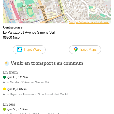
Corriger l’adresse ou la localisation
Centralcruise
Le Palazzo 31 Avenue Simone Veil
06200 Nice
Trajet Waze
Trajet Maps
Venir en transports en commun
En tram
Ligne L3, à 239 m
Arrêt Méridia - 55 Avenue Simone Veil
Ligne B, à 482 m
Arrêt Digue des Français - 63 Boulevard Paul Montel
En bus
Ligne 50, à 114 m