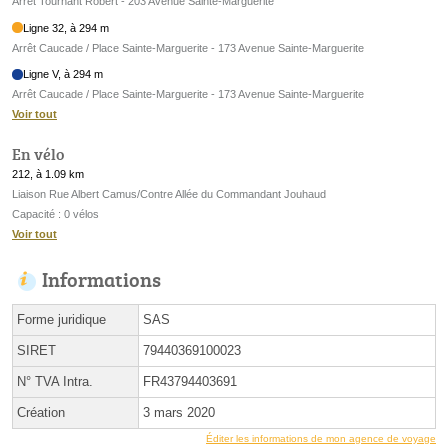
Arrêt Tournant Robert - 203 Avenue Sainte-Marguerite
Ligne 32, à 294 m
Arrêt Caucade / Place Sainte-Marguerite - 173 Avenue Sainte-Marguerite
Ligne V, à 294 m
Arrêt Caucade / Place Sainte-Marguerite - 173 Avenue Sainte-Marguerite
Voir tout
En vélo
212, à 1.09 km
Liaison Rue Albert Camus/Contre Allée du Commandant Jouhaud
Capacité : 0 vélos
Voir tout
Informations
Forme juridique
SAS
SIRET
79440369100023
N° TVA Intra.
FR43794403691
Création
3 mars 2020
Éditer les informations de mon agence de voyage