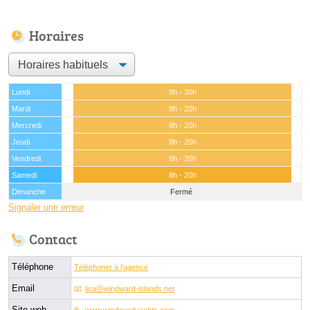
Horaires
Lundi
8h - 20h
Mardi
8h - 20h
Mercredi
8h - 20h
Jeudi
8h - 20h
Vendredi
8h - 20h
Samedi
8h - 20h
Dimanche
Fermé
Signaler une erreur
Contact
Téléphone
Téléphoner à l'agence
Email
lisaⓐwindward-islands.net
Site web
www.windwardyachts.com