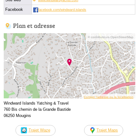
Facebook
facebook.com/windward.islands
Plan et adresse
© contributeurs OpenStreetMap
Corriger l’adresse ou la localisation
Windward Islands Yatching & Travel
760 Bis chemin de la Grande Bastide
06250 Mougins
Trajet Waze
Trajet Maps