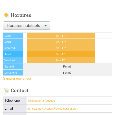
Horaires
Lundi
9h - 17h
Mardi
9h - 17h
Mercredi
9h - 17h
Jeudi
9h - 17h
Vendredi
9h - 17h
Samedi
Fermé
Dimanche
Fermé
Signaler une erreur
Contact
Téléphone
Téléphoner à l'agence
Email
lecannetvoyagesⓐselectourafat.com