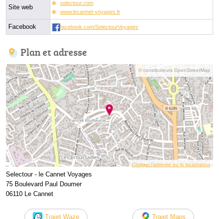
selectour.com
Site web
www.lecannet-voyages.fr
Facebook
facebook.com/SelectourVoyages
Plan et adresse
© contributeurs OpenStreetMap
Corriger l’adresse ou la localisation
Selectour - le Cannet Voyages
75 Boulevard Paul Doumer
06110 Le Cannet
Trajet Waze
Trajet Maps