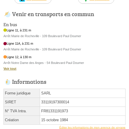
Venir en transports en commun
En bus
Ligne 11, à 231 m
Arrêt Mairie de Rocheville - 109 Boulevard Paul Doumer
Ligne 11A, à 231 m
Arrêt Mairie de Rocheville - 109 Boulevard Paul Doumer
Ligne 12, à 130 m
Arrêt Notre Dame des Anges - 54 Boulevard Paul Doumer
Voir tout
Informations
Forme juridique
SARL
SIRET
33119197300014
N° TVA Intra.
FR81331191973
Création
15 octobre 1984
Éditer les informations de mon agence de voyage