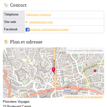
Contact
Téléphone
Téléphoner à l'agence
Site web
www.phoceens.com
Facebook
facebook.com/phoceens.voyages
Plan et adresse
© contributeurs OpenStreetMap
Corriger l’adresse ou la localisation
Phocéens Voyages
23 Boulevard Carnot