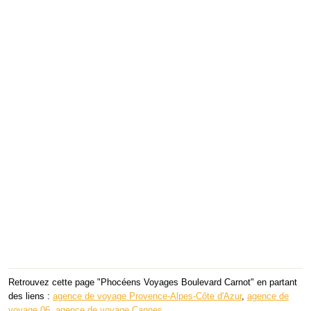
Retrouvez cette page "Phocéens Voyages Boulevard Carnot" en partant
des liens :
agence de voyage Provence-Alpes-Côte d'Azur
,
agence de
voyage 06
,
agence de voyage Cannes
.