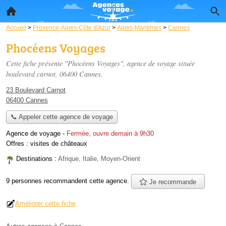
Accueil
>
Provence-Alpes-Côte d'Azur
>
Alpes-Maritimes
>
Cannes
Phocéens Voyages
Cette fiche présente "Phocéens Voyages", agence de voyage située
boulevard carnot
, 06400 Cannes.
23 Boulevard Carnot
06400 Cannes
📞 Appeler cette agence de voyage
Agence de voyage
-
Fermée, ouvre demain à 9h30
Offres :
visites de châteaux
Destinations :
Afrique, Italie, Moyen-Orient
9 personnes
recommandent
cette agence.
Je recommande
Améliorer cette fiche