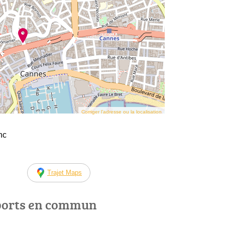
Corriger l’adresse ou la localisation
nc
Trajet Maps
ports en commun