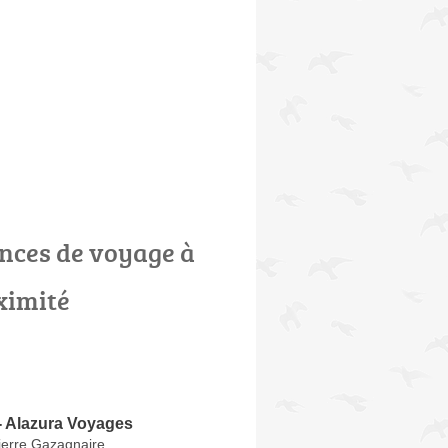
nces de voyage à
ximité
n
- Alazura Voyages
ierre Gazagnaire