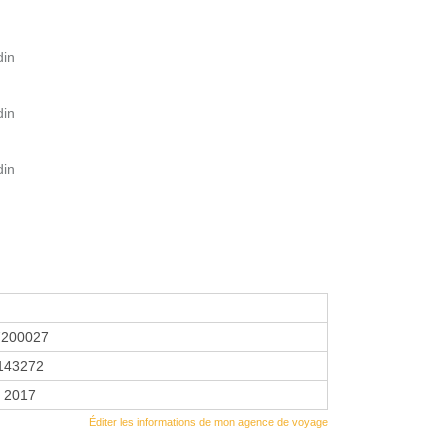
din
din
din
7200027
143272
r 2017
Éditer les informations de mon agence de voyage