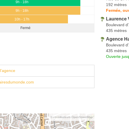
9h - 18h
192 mètres
Fermée, ou
9h - 18h
Laurence 
10h - 17h
Boulevard d
Fermé
435 mètres
Agence Ha
Boulevard d
435 mètres
Ouverte jus
l'agence
rairesdumonde.com
© contributeurs OpenStreetMap