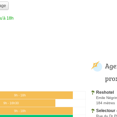
yage
u'à 18h
Age
pro
Reshotel
9h - 18h
Emile Négri
184 mètres
9h - 16h30
Selectour 
9h - 18h
Rue du Dr P