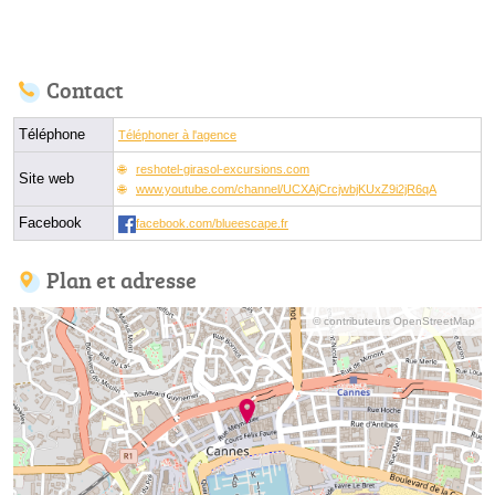
Contact
Téléphone
Téléphoner à l'agence
reshotel-girasol-excursions.com
Site web
www.youtube.com/channel/UCXAjCrcjwbjKUxZ9i2jR6qA
Facebook
facebook.com/blueescape.fr
Plan et adresse
© contributeurs OpenStreetMap