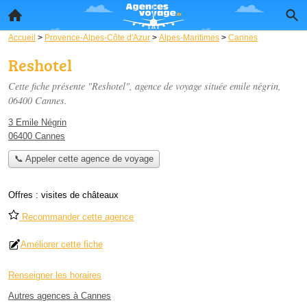
Accueil
>
Provence-Alpes-Côte d'Azur
>
Alpes-Maritimes
>
Cannes
Reshotel
Cette fiche présente "Reshotel", agence de voyage située
emile négrin
,
06400 Cannes.
3 Emile Négrin
06400 Cannes
📞 Appeler cette agence de voyage
Offres :
visites de châteaux
Recommander cette agence
Améliorer cette fiche
Renseigner les horaires
Autres agences à Cannes