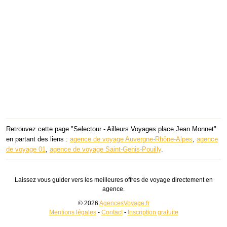
Retrouvez cette page "Selectour - Ailleurs Voyages place Jean Monnet"
en partant des liens :
agence de voyage Auvergne-Rhône-Alpes
,
agence
de voyage 01
,
agence de voyage Saint-Genis-Pouilly
.
Laissez vous guider vers les meilleures offres de voyage directement en
agence.
© 2026
AgencesVoyage.fr
Mentions légales
-
Contact
-
Inscription gratuite