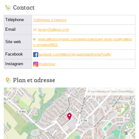
Contact
Téléphone
Téléphoner à l'agence
Email
ferneyⓐailleurs.com
www.ailleursvoyages.com/agence/ain/saint-genis-pouilly/ailleur
Site web
s-voyages/8822
Facebook
facebook.com/AilleursVoyagesSaintGenisPouilly/
Instagram
@selectour
Plan et adresse
© contributeurs OpenStreetMap