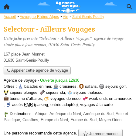
Accueil
>
Auvergne-Rhône-Alpes
>
Ain
>
Saint-Genis-Pouilly
Selectour - Ailleurs Voyages
Cette fiche présente "Selectour - Ailleurs Voyages", agence de voyage
située
place jean monnet
, 01630 Saint-Genis-Pouilly.
167 place Jean Monnet
01630 Saint-Genis-Pouilly
📞 Appeler cette agence de voyage
Agence de voyage
-
Ouverte jusqu'à 12h30
Offres :
balades en mer
,
croisières
,
safaris
,
séjours golf
,
séjours plongée
,
séjours ski
,
séjours thalasso
,
tourisme d'affaires
,
voyages de noce
,
week-ends en amoureux
,
accès
PMR
(parking, entrée adaptée)
,
voyages à la carte
Destinations :
Afrique, Amérique du Nord, Amérique du Sud, Asie et
Pacifique, Caraïbes, Europe du Nord, Europe du Sud, Moyen-Orient
Une personne
recommande
cette agence.
Je recommande