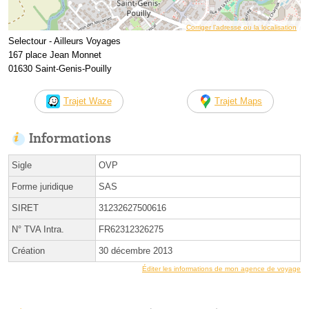
Corriger l’adresse ou la localisation
Selectour - Ailleurs Voyages
167 place Jean Monnet
01630 Saint-Genis-Pouilly
Trajet Waze
Trajet Maps
Informations
Sigle
OVP
Forme juridique
SAS
SIRET
31232627500616
N° TVA Intra.
FR62312326275
Création
30 décembre 2013
Éditer les informations de mon agence de voyage