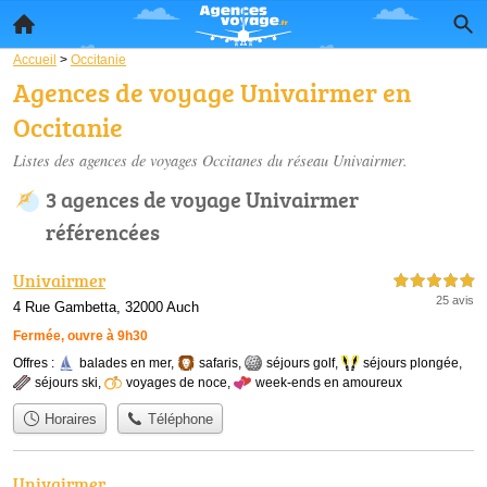
Accueil
>
Occitanie
Agences de voyage Univairmer en
Occitanie
Listes des agences de voyages Occitanes du réseau Univairmer.
3 agences de voyage Univairmer
référencées
Univairmer
5,0 étoiles sur 5
25 avis
4 Rue Gambetta, 32000 Auch
Fermée, ouvre à 9h30
Offres :
balades en mer
,
safaris
,
séjours golf
,
séjours plongée
,
séjours ski
,
voyages de noce
,
week-ends en amoureux
Horaires
Téléphone
Univairmer