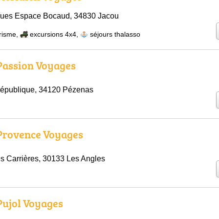
ues Espace Bocaud, 34830 Jacou
risme
,
excursions 4x4
,
séjours thalasso
 Passion Voyages
République, 34120 Pézenas
 Provence Voyages
s Carrières, 30133 Les Angles
 Pujol Voyages