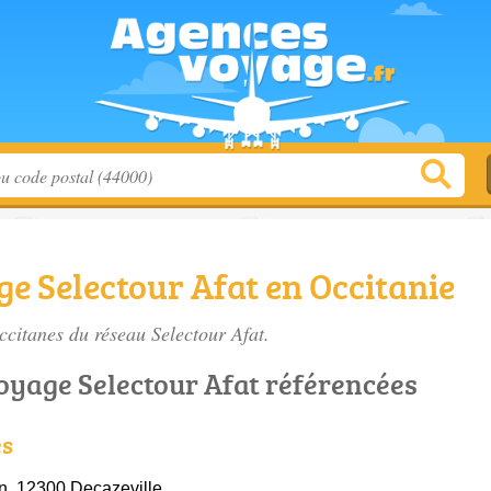
e Selectour Afat en Occitanie
ccitanes du réseau Selectour Afat.
oyage Selectour Afat référencées
es
n, 12300 Decazeville