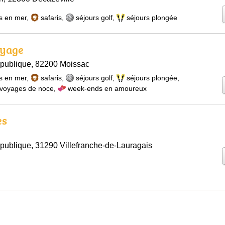
s en mer
,
safaris
,
séjours golf
,
séjours plongée
oyage
épublique, 82200 Moissac
s en mer
,
safaris
,
séjours golf
,
séjours plongée
,
voyages de noce
,
week-ends en amoureux
es
publique, 31290 Villefranche-de-Lauragais