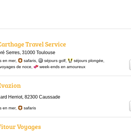
 Carthage Travel Service
ré Serres, 31000 Toulouse
s en mer
,
safaris
,
séjours golf
,
séjours plongée
,
voyages de noce
,
week-ends en amoureux
 Evazion
ard Herriot, 82300 Caussade
s en mer
,
safaris
 Fitour Voyages