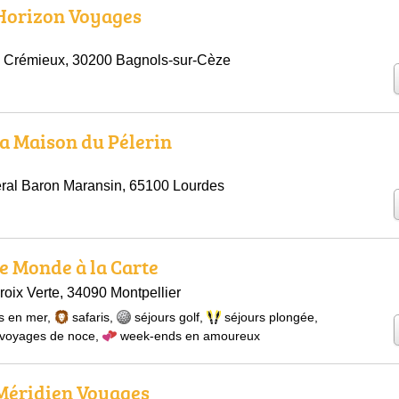
 Horizon Voyages
 Crémieux, 30200 Bagnols-sur-Cèze
la Maison du Pélerin
ral Baron Maransin, 65100 Lourdes
le Monde à la Carte
oix Verte, 34090 Montpellier
s en mer
,
safaris
,
séjours golf
,
séjours plongée
,
voyages de noce
,
week-ends en amoureux
 Méridien Voyages