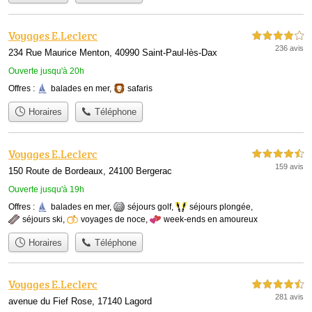
Voyages E.Leclerc
4,0 étoiles sur 5
236 avis
234 Rue Maurice Menton, 40990 Saint-Paul-lès-Dax
Ouverte jusqu'à 20h
Offres :
balades en mer
,
safaris
Horaires
Téléphone
Voyages E.Leclerc
4,5 étoiles sur 5
159 avis
150 Route de Bordeaux, 24100 Bergerac
Ouverte jusqu'à 19h
Offres :
balades en mer
,
séjours golf
,
séjours plongée
,
séjours ski
,
voyages de noce
,
week-ends en amoureux
Horaires
Téléphone
Voyages E.Leclerc
4,5 étoiles sur 5
281 avis
avenue du Fief Rose, 17140 Lagord