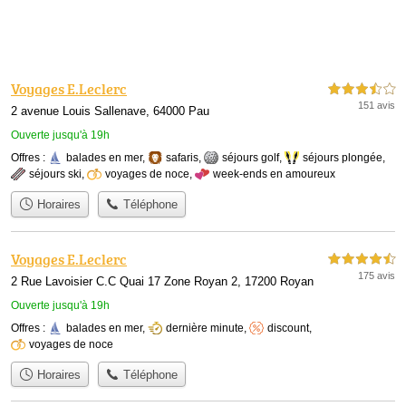
Voyages E.Leclerc
3,5 étoiles sur 5
151 avis
2 avenue Louis Sallenave, 64000 Pau
Ouverte jusqu'à 19h
Offres :
balades en mer
,
safaris
,
séjours golf
,
séjours plongée
,
séjours ski
,
voyages de noce
,
week-ends en amoureux
Horaires
Téléphone
Voyages E.Leclerc
4,5 étoiles sur 5
175 avis
2 Rue Lavoisier C.C Quai 17 Zone Royan 2, 17200 Royan
Ouverte jusqu'à 19h
Offres :
balades en mer
,
dernière minute
,
discount
,
voyages de noce
Horaires
Téléphone