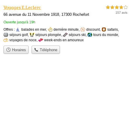
Voyages E.Leclerc
4,0 étoiles sur 5
157 avis
66 avenue du 11 Novembre 1918, 17300 Rochefort
Ouverte jusqu'à 19h
Offres :
balades en mer
,
dernière minute
,
discount
,
safaris
,
séjours golf
,
séjours plongée
,
séjours ski
,
tours du monde
,
voyages de noce
,
week-ends en amoureux
Horaires
Téléphone