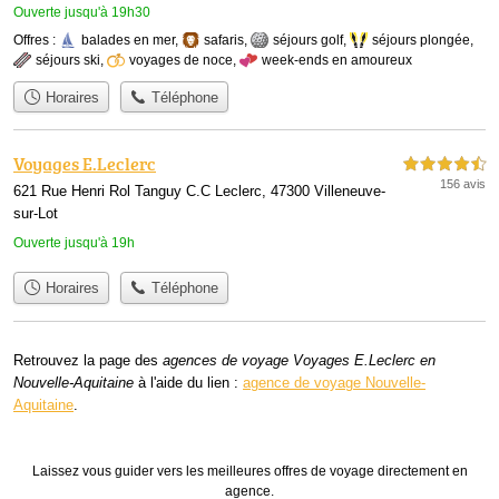
Ouverte jusqu'à 19h30
Offres :
balades en mer
,
safaris
,
séjours golf
,
séjours plongée
,
séjours ski
,
voyages de noce
,
week-ends en amoureux
Horaires
Téléphone
Voyages E.Leclerc
4,5 étoiles sur 5
156 avis
621 Rue Henri Rol Tanguy C.C Leclerc, 47300 Villeneuve-
sur-Lot
Ouverte jusqu'à 19h
Horaires
Téléphone
Retrouvez la page des
agences de voyage Voyages E.Leclerc en
Nouvelle-Aquitaine
à l'aide du lien :
agence de voyage Nouvelle-
Aquitaine
.
Laissez vous guider vers les meilleures offres de voyage directement en
agence.