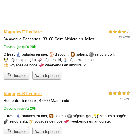
Voyages E.Leclerc
4,0 étoiles sur 5
398 avis
34 avenue Descartes, 33160 Saint-Médard-en-Jalles
Ouverte jusqu'à 20h
Offres :
balades en mer
,
discount
,
safaris
,
séjours golf
,
séjours plongée
,
séjours ski
,
séjours thalasso
,
voyages de noce
,
week-ends en amoureux
Horaires
Téléphone
Voyages E.Leclerc
4,5 étoiles sur 5
144 avis
Route de Bordeaux, 47200 Marmande
Ouverte jusqu'à 20h
Offres :
balades en mer
,
safaris
,
séjours golf
,
séjours plongée
,
séjours ski
,
voyages de noce
,
week-ends en amoureux
Horaires
Téléphone