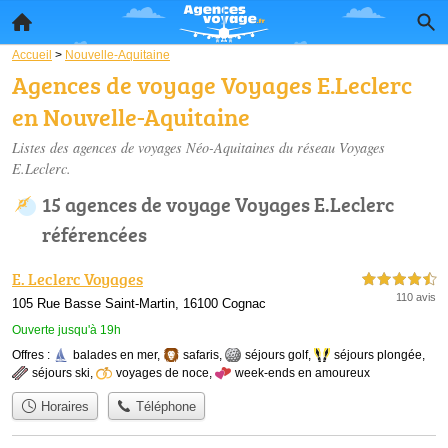
Accueil
>
Nouvelle-Aquitaine
Agences de voyage Voyages E.Leclerc
en Nouvelle-Aquitaine
Listes des agences de voyages Néo-Aquitaines du réseau Voyages
E.Leclerc.
15 agences de voyage Voyages E.Leclerc
référencées
E. Leclerc Voyages
4,5 étoiles sur 5
110 avis
105 Rue Basse Saint-Martin, 16100 Cognac
Ouverte jusqu'à 19h
Offres :
balades en mer
,
safaris
,
séjours golf
,
séjours plongée
,
séjours ski
,
voyages de noce
,
week-ends en amoureux
Horaires
Téléphone