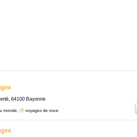
ages
iberté, 64100 Bayonne
du monde
,
voyages de noce
ages