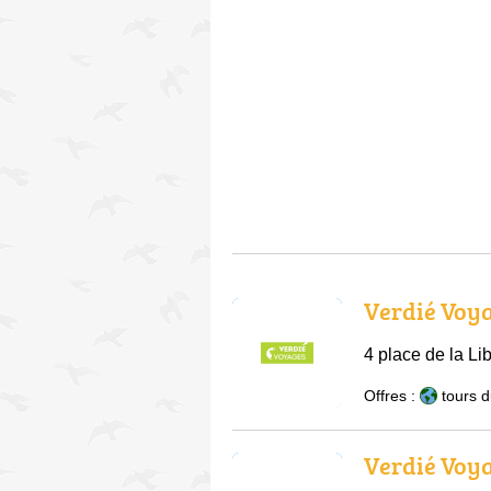
Verdié Voy
4 place de la L
Offres :
tours 
Verdié Voy