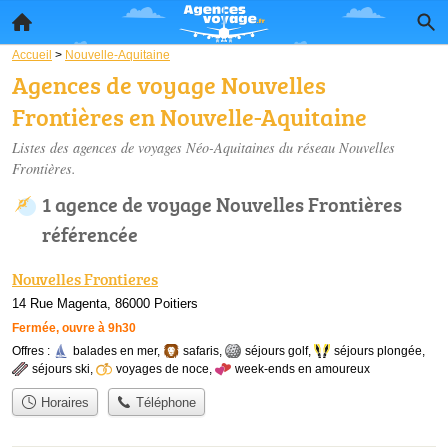
Accueil
>
Nouvelle-Aquitaine
Agences de voyage Nouvelles
Frontières en Nouvelle-Aquitaine
Listes des agences de voyages Néo-Aquitaines du réseau Nouvelles
Frontières.
1 agence de voyage Nouvelles Frontières
référencée
Nouvelles Frontieres
14 Rue Magenta, 86000 Poitiers
Fermée, ouvre à 9h30
Offres :
balades en mer
,
safaris
,
séjours golf
,
séjours plongée
,
séjours ski
,
voyages de noce
,
week-ends en amoureux
Horaires
Téléphone