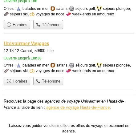
Ouverte jusqu'à 18h
Offres :
balades en mer
,
safaris
,
séjours golf
,
séjours plongée
,
séjours ski
,
voyages de noce
,
week-ends en amoureux
Horaires
Téléphone
Univairmer Voyages
12 18 12 Carnot, 59800 Lille
Ouverte jusqu'à 18h30
Offres :
balades en mer
,
safaris
,
séjours golf
,
séjours plongée
,
séjours ski
,
voyages de noce
,
week-ends en amoureux
Horaires
Téléphone
Retrouvez la page des
agences de voyage Univairmer en Hauts-de-
France
à l'aide du lien :
agence de voyage Hauts-de-France
.
Laissez vous guider vers les meilleures offres de voyage directement en
agence.