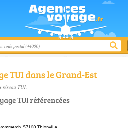
ge TUI dans le Grand-Est
u réseau TUI.
oyage TUI référencées
rommerch, 57100 Thionville