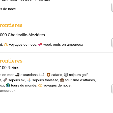
s de noce
rontieres
8000 Charleville-Mézières
nt
,
voyages de noce
,
week-ends en amoureux
rontieres
1100 Reims
s en mer
,
excursions 4x4
,
safaris
,
séjours golf
,
e
,
séjours ski
,
séjours thalasso
,
tourisme d'affaires
,
eux
,
tours du monde
,
voyages de noce
,
 amoureux