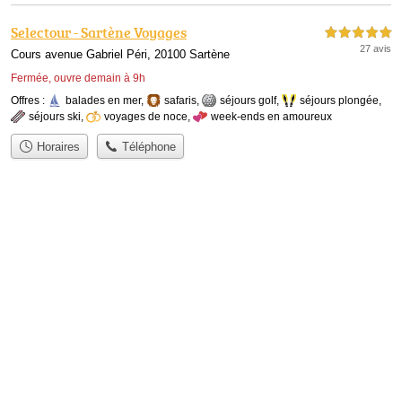
Selectour - Sartène Voyages
5,0 étoiles sur 5
27 avis
Cours avenue Gabriel Péri, 20100 Sartène
Fermée, ouvre demain à 9h
Offres :
balades en mer
,
safaris
,
séjours golf
,
séjours plongée
,
séjours ski
,
voyages de noce
,
week-ends en amoureux
Horaires
Téléphone