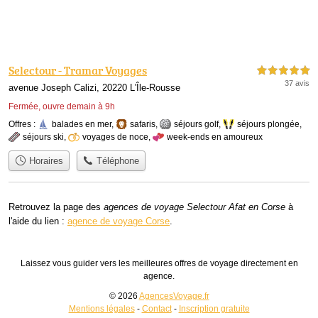
Selectour - Tramar Voyages
5,0 étoiles sur 5
37 avis
avenue Joseph Calizi, 20220 L'Île-Rousse
Fermée, ouvre demain à 9h
Offres :
balades en mer
,
safaris
,
séjours golf
,
séjours plongée
,
séjours ski
,
voyages de noce
,
week-ends en amoureux
Horaires
Téléphone
Retrouvez la page des
agences de voyage Selectour Afat en Corse
à
l'aide du lien :
agence de voyage Corse
.
Laissez vous guider vers les meilleures offres de voyage directement en
agence.
© 2026
AgencesVoyage.fr
Mentions légales
-
Contact
-
Inscription gratuite