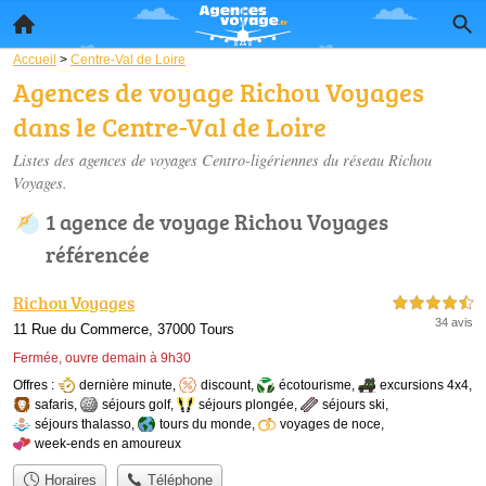
Accueil
>
Centre-Val de Loire
Agences de voyage Richou Voyages
dans le Centre-Val de Loire
Listes des agences de voyages Centro-ligériennes du réseau Richou
Voyages.
1 agence de voyage Richou Voyages
référencée
Richou Voyages
4,5 étoiles sur 5
34 avis
11 Rue du Commerce, 37000 Tours
Fermée, ouvre demain à 9h30
Offres :
dernière minute
,
discount
,
écotourisme
,
excursions 4x4
,
safaris
,
séjours golf
,
séjours plongée
,
séjours ski
,
séjours thalasso
,
tours du monde
,
voyages de noce
,
week-ends en amoureux
Horaires
Téléphone