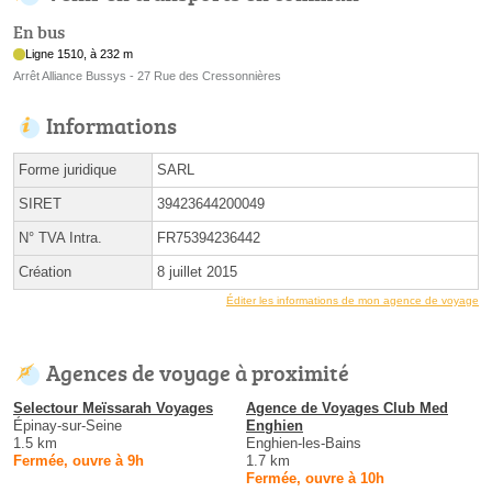
En bus
Ligne 1510, à 232 m
Arrêt Alliance Bussys - 27 Rue des Cressonnières
Informations
Forme juridique
SARL
SIRET
39423644200049
N° TVA Intra.
FR75394236442
Création
8 juillet 2015
Éditer les informations de mon agence de voyage
Agences de voyage à proximité
Selectour Meïssarah Voyages
Agence de Voyages Club Med
Épinay-sur-Seine
Enghien
1.5 km
Enghien-les-Bains
Fermée, ouvre à 9h
1.7 km
Fermée, ouvre à 10h