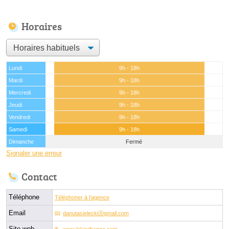
Horaires
Lundi
9h - 18h
Mardi
9h - 18h
Mercredi
9h - 18h
Jeudi
9h - 18h
Vendredi
9h - 18h
Samedi
9h - 18h
Dimanche
Fermé
Signaler une erreur
Contact
Téléphone
Téléphoner à l'agence
Email
danutasieleckiⓐgmail.com
Site web
www.lekierfrance.com