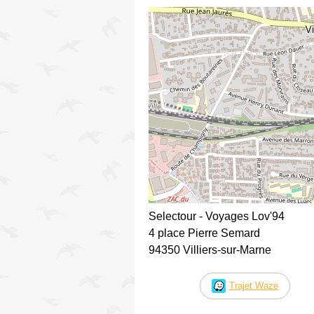
Selectour - Voyages Lov'94
4 place Pierre Semard
94350 Villiers-sur-Marne
Trajet Waze