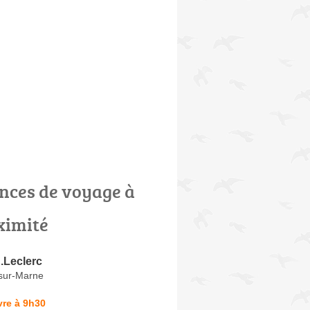
nces de voyage à
ximité
.Leclerc
sur-Marne
vre à 9h30