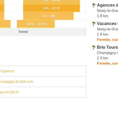
14h - 18h30
Agences 
14h - 18h30
Noisy-le-Gr
1.8 km
14h - 18h
Vacances 
13h30 - 16h30
Noisy-le-Gr
Fermé
1.9 km
Fermée, ouv
Brio Tours
Champigny-
2.3 km
Fermée, ou
l'agence
ⓐvoyages-lov94.com
es-lov94.fr