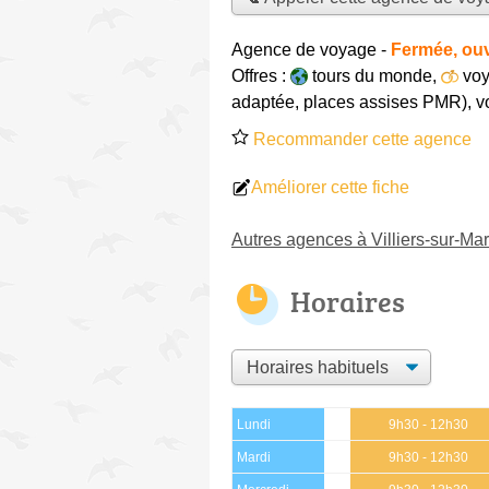
Agence de voyage
-
Fermée, ouv
Offres :
tours du monde
,
vo
adaptée, places assises PMR)
,
v
Recommander cette agence
Améliorer cette fiche
Autres agences à Villiers-sur-Ma
Horaires
Lundi
9h30 - 12h30
Mardi
9h30 - 12h30