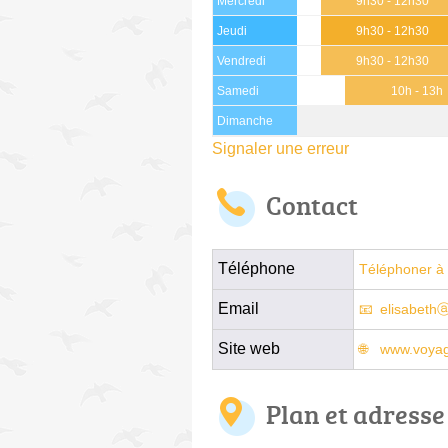
Mercredi
9h30 - 12h30
Jeudi
9h30 - 12h30
Vendredi
9h30 - 12h30
Samedi
10h - 13h
Dimanche
Signaler une erreur
Contact
Téléphone
Téléphoner à 
Email
elisabeth
Site web
www.voyag
Plan et adresse