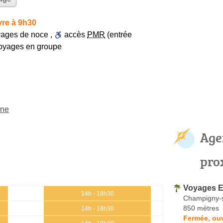
re à 9h30
yages de noce
,
accès
PMR
(entrée
oyages en groupe
rne
Age
pro
Voyages E
14h - 18h30
Champigny-
850 mètres
14h - 18h30
Fermée, ou