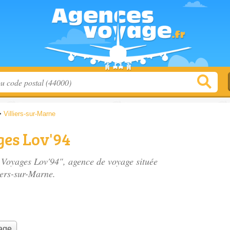
>
Villiers-sur-Marne
ges Lov'94
- Voyages Lov'94", agence de voyage située
iers-sur-Marne.
yage