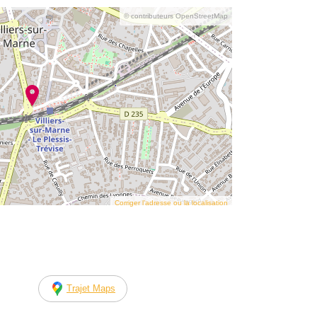
© contributeurs OpenStreetMap
Corriger l’adresse ou la localisation
Trajet Maps