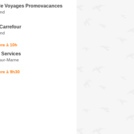
de Voyages Promovacances
and
Carrefour
and
re à 10h
 Services
sur-Marne
vre à 9h30