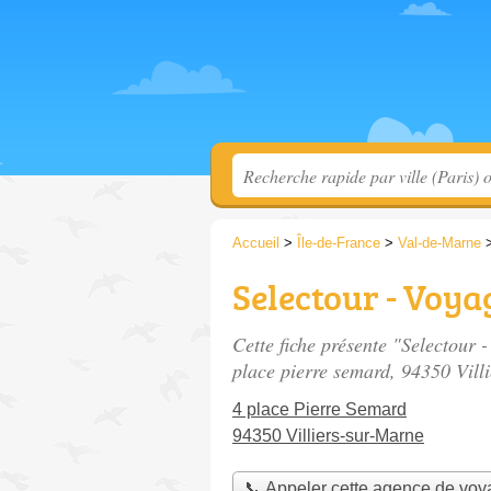
Accueil
>
Île-de-France
>
Val-de-Marne
Selectour - Voya
Cette fiche présente "Selectour 
place pierre semard
, 94350 Vill
4 place Pierre Semard
94350 Villiers-sur-Marne
📞 Appeler cette agence de vo