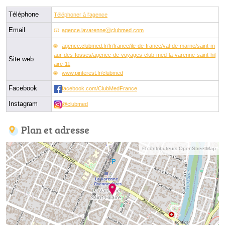
Téléphone
Téléphoner à l'agence
Email
agence.lavarenneⓐclubmed.com
agence.clubmed.fr/fr/france/ile-de-france/val-de-marne/saint-m
aur-des-fosses/agence-de-voyages-club-med-la-varenne-saint-hil
Site web
aire-11
www.pinterest.fr/clubmed
Facebook
facebook.com/ClubMedFrance
Instagram
@clubmed
Plan et adresse
© contributeurs OpenStreetMap