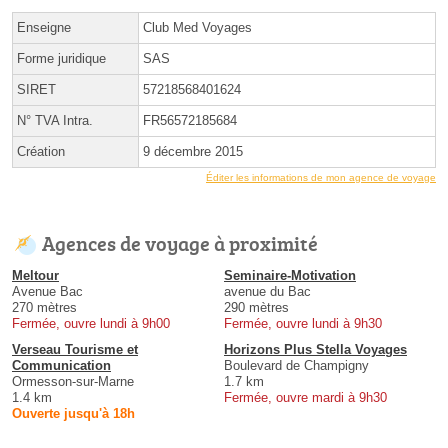
Enseigne
Club Med Voyages
Forme juridique
SAS
SIRET
57218568401624
N° TVA Intra.
FR56572185684
Création
9 décembre 2015
Éditer les informations de mon agence de voyage
Agences de voyage à proximité
Meltour
Seminaire-Motivation
Avenue Bac
avenue du Bac
270 mètres
290 mètres
Fermée, ouvre lundi à 9h00
Fermée, ouvre lundi à 9h30
Verseau Tourisme et
Horizons Plus Stella Voyages
Communication
Boulevard de Champigny
Ormesson-sur-Marne
1.7 km
1.4 km
Fermée, ouvre mardi à 9h30
Ouverte jusqu'à 18h