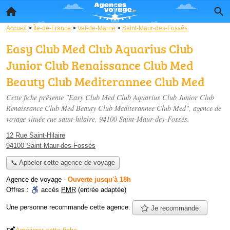
Accueil
>
Île-de-France
>
Val-de-Marne
>
Saint-Maur-des-Fossés
Easy Club Med Club Aquarius Club
Junior Club Renaissance Club Med
Beauty Club Mediterannee Club Med
Cette fiche présente "Easy Club Med Club Aquarius Club Junior Club
Renaissance Club Med Beauty Club Mediterannee Club Med", agence de
voyage située
rue saint-hilaire
, 94100 Saint-Maur-des-Fossés.
12 Rue Saint-Hilaire
94100 Saint-Maur-des-Fossés
📞 Appeler cette agence de voyage
Agence de voyage
-
Ouverte jusqu'à 18h
Offres :
accès
PMR
(entrée adaptée)
Une personne
recommande
cette agence.
Je recommande