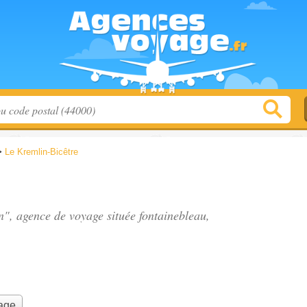
>
Le Kremlin-Bicêtre
on", agence de voyage située
fontainebleau
,
yage