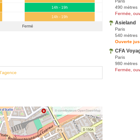
Paris
490 mètres
14h - 19h
Fermée, ouv
14h - 19h
Asieland
Fermé
Paris
540 mètres
Ouverte ju
CFA Voya
Paris
980 mètres
Fermée, ouv
l'agence
© contributeurs OpenStreetMap