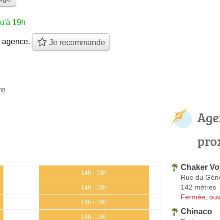
u'à 19h
e agence.
Je recommande
re
Age
pro
Chaker V
14h - 19h
Rue du Géné
142 mètres
14h - 19h
Fermée, ouv
14h - 19h
Chinaco
14h - 19h