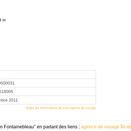
9 m
0500031
618005
mbre 2011
Éditer les informations de mon agence de voyage
n Fontainebleau" en partant des liens :
agence de voyage Île-d