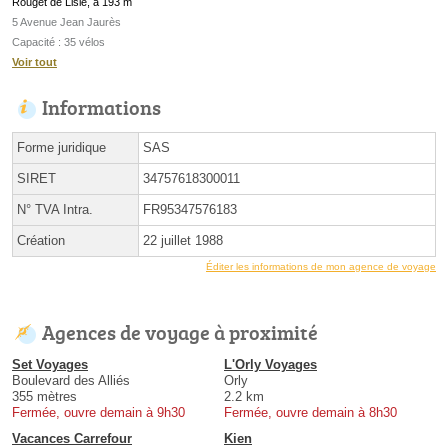
Rouget de Lisle, à 193 m
5 Avenue Jean Jaurès
Capacité : 35 vélos
Voir tout
Informations
Forme juridique
SAS
SIRET
34757618300011
N° TVA Intra.
FR95347576183
Création
22 juillet 1988
Éditer les informations de mon agence de voyage
Agences de voyage à proximité
Set Voyages
L'Orly Voyages
Boulevard des Alliés
Orly
355 mètres
2.2 km
Fermée, ouvre demain à 9h30
Fermée, ouvre demain à 8h30
Vacances Carrefour
Kien