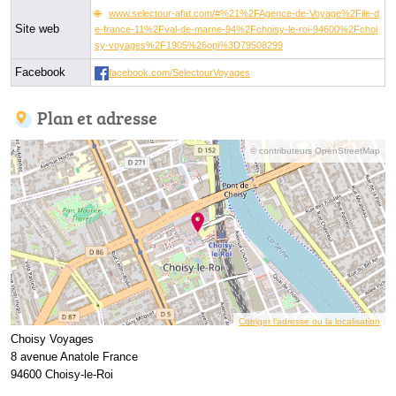
www.selectour-afat.com/#%21%2FAgence-de-Voyage%2File-d
Site web
e-france-11%2Fval-de-marne-94%2Fchoisy-le-roi-94600%2Fchoi
sy-voyages%2F1905%26opi%3D79508299
Facebook
facebook.com/SelectourVoyages
Plan et adresse
© contributeurs OpenStreetMap
Corriger l’adresse ou la localisation
Choisy Voyages
8 avenue Anatole France
94600 Choisy-le-Roi