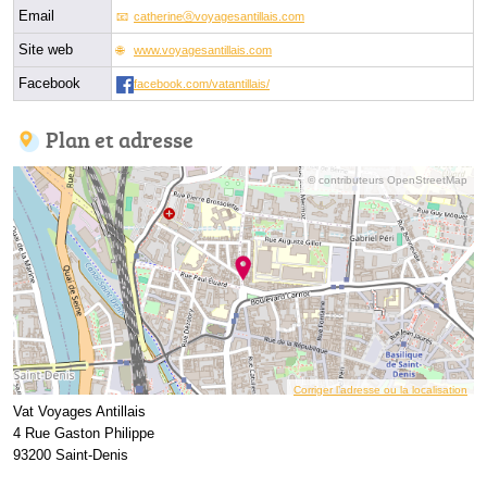
Email
catherineⓐvoyagesantillais.com
Site web
www.voyagesantillais.com
Facebook
facebook.com/vatantillais/
Plan et adresse
© contributeurs OpenStreetMap
Corriger l’adresse ou la localisation
Vat Voyages Antillais
4 Rue Gaston Philippe
93200 Saint-Denis