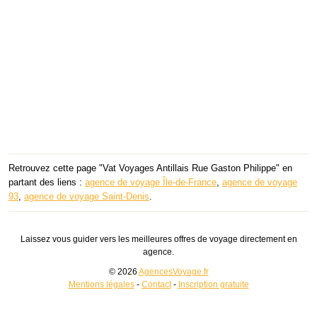
Retrouvez cette page "Vat Voyages Antillais Rue Gaston Philippe" en
partant des liens :
agence de voyage Île-de-France
,
agence de voyage
93
,
agence de voyage Saint-Denis
.
Laissez vous guider vers les meilleures offres de voyage directement en
agence.
© 2026
AgencesVoyage.fr
Mentions légales
-
Contact
-
Inscription gratuite