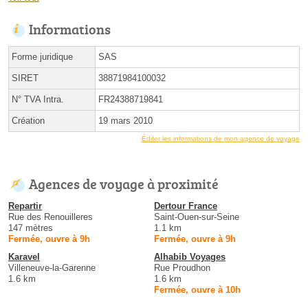
Informations
Forme juridique
SAS
SIRET
38871984100032
N° TVA Intra.
FR24388719841
Création
19 mars 2010
Éditer les informations de mon agence de voyage
Agences de voyage à proximité
Repartir
Dertour France
Rue des Renouilleres
Saint-Ouen-sur-Seine
147 mètres
1.1 km
Fermée, ouvre à 9h
Fermée, ouvre à 9h
Karavel
Alhabib Voyages
Villeneuve-la-Garenne
Rue Proudhon
1.6 km
1.6 km
Fermée, ouvre à 10h