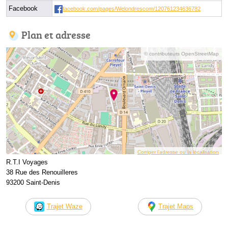
Facebook
facebook.com/pages/Welondrescom/120761234636782
Plan et adresse
© contributeurs OpenStreetMap
Corriger l’adresse ou la localisation
R.T.I Voyages
38 Rue des Renouilleres
93200 Saint-Denis
Trajet Waze
Trajet Maps