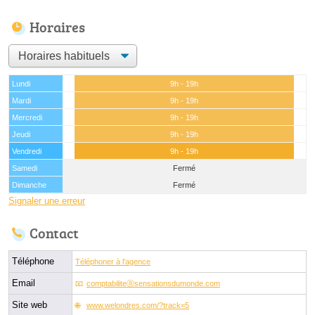
Horaires
Lundi
9h - 19h
Mardi
9h - 19h
Mercredi
9h - 19h
Jeudi
9h - 19h
Vendredi
9h - 19h
Samedi
Fermé
Dimanche
Fermé
Signaler une erreur
Contact
Téléphone
Téléphoner à l'agence
Email
comptabiliteⓐsensationsdumonde.com
Site web
www.welondres.com/?track=5