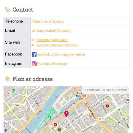
Contact
Téléphone
Téléphoner à l'agence
Email
irene.ribaillierⓐorange.fr
meetingvoyages.com
Site web
www.compagniemeeting.com
Facebook
facebook.com/compagniemeeting
Instagram
@compagniemeeting
Plan et adresse
© contributeurs OpenStreetMap