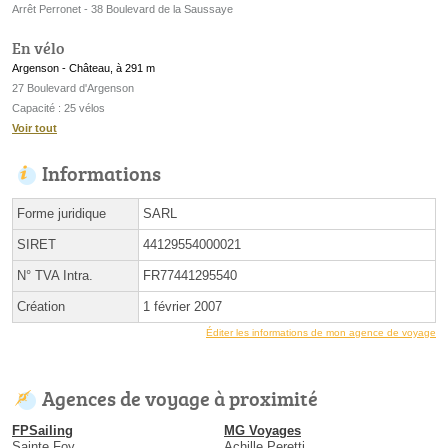
Arrêt Perronet - 38 Boulevard de la Saussaye
En vélo
Argenson - Château, à 291 m
27 Boulevard d'Argenson
Capacité : 25 vélos
Voir tout
Informations
Forme juridique
SARL
SIRET
44129554000021
N° TVA Intra.
FR77441295540
Création
1 février 2007
Éditer les informations de mon agence de voyage
Agences de voyage à proximité
FPSailing
MG Voyages
Sainte Foy
Achille Peretti