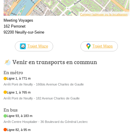
Corriger l’adresse ou la localisation
Meeting Voyages
162 Perronet
92200 Neuilly-sur-Seine
Trajet Waze
Trajet Maps
Venir en transports en commun
En métro
Ligne 1, à 771 m
Arrêt Pont de Neuilly - 166bis Avenue Charles de Gaulle
Ligne 1, à 765 m
Arrêt Pont de Neuilly - 182 Avenue Charles de Gaulle
En bus
Ligne 93, à 183 m
Arrêt Centre Hospitalier - 36 Boulevard du Général Leclerc
Ligne 82, à 95 m