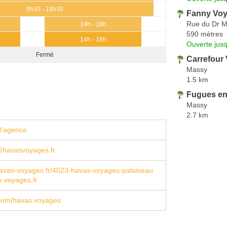
9h30 - 18h30
Fanny Vo
Rue du Dr M
14h - 18h
590 mètres
14h - 18h
Ouverte jus
Fermé
Carrefour
Massy
1.5 km
Fugues en
Massy
2.7 km
l'agence
ⓐhavasvoyages.fr
avas-voyages.fr/4023-havas-voyages-palaiseau
-voyages.fr
com/havas.voyages