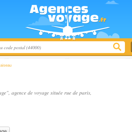
laiseau
age", agence de voyage située
rue de paris
,
yage