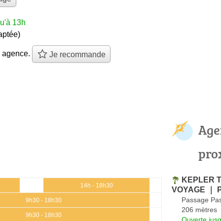
u'à 13h
aptée)
e agence.
Je recommande
Age
pro
KEPLER 
14h - 18h30
VOYAGE ｜ 
Passage Pas
9h30 - 18h30
206 mètres
9h30 - 18h30
Ouverte jus