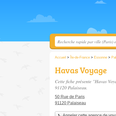
Accueil
>
Île-de-France
>
Essonne
>
Pa
Havas Voyage
Cette fiche présente "Havas Voy
91120 Palaiseau.
50 Rue de Paris
91120 Palaiseau
📞 Appeler cette agence de vo