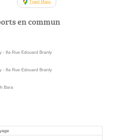
Trajet Maps
ports en commun
y - 8a Rue Edouard Branly
y - 8a Rue Edouard Branly
ph Bara
yage