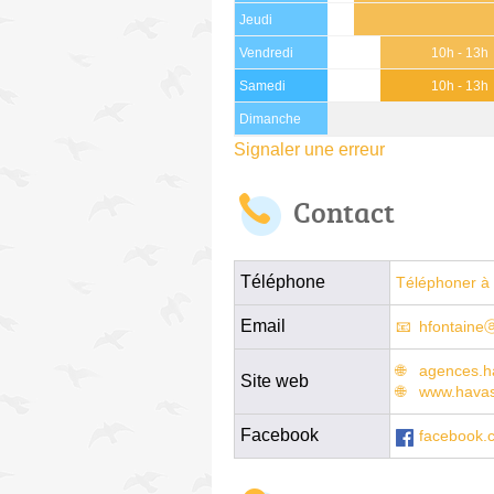
Jeudi
Vendredi
10h - 13h
Samedi
10h - 13h
Dimanche
Signaler une erreur
Contact
Téléphone
Téléphoner à 
Email
hfontaine
agences.h
Site web
www.havas
Facebook
facebook.