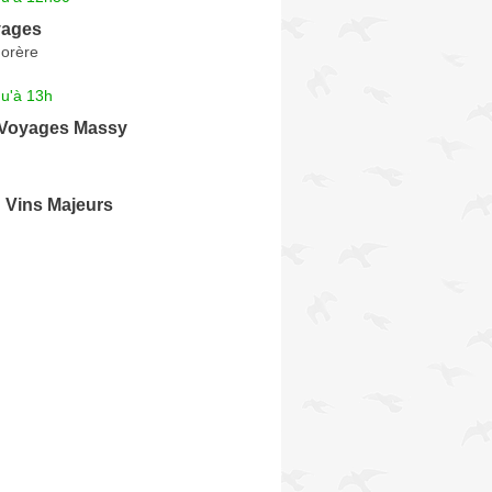
yages
orère
qu'à 13h
 Voyages Massy
 Vins Majeurs