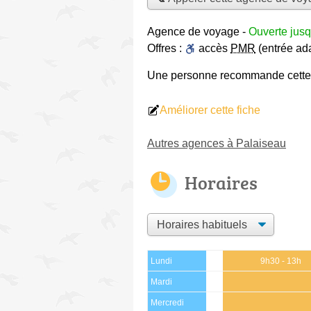
Agence de voyage
-
Ouverte jusq
Offres :
accès
PMR
(entrée ad
Une personne
recommande
cett
Améliorer cette fiche
Autres agences à Palaiseau
Horaires
Lundi
9h30 - 13h
Mardi
Mercredi