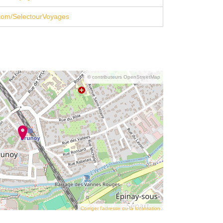
com/SelectourVoyages
© contributeurs OpenStreetMap
Corriger l’adresse ou la localisation