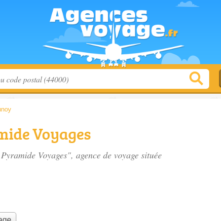
unoy
amide Voyages
 - Pyramide Voyages", agence de voyage située
yage