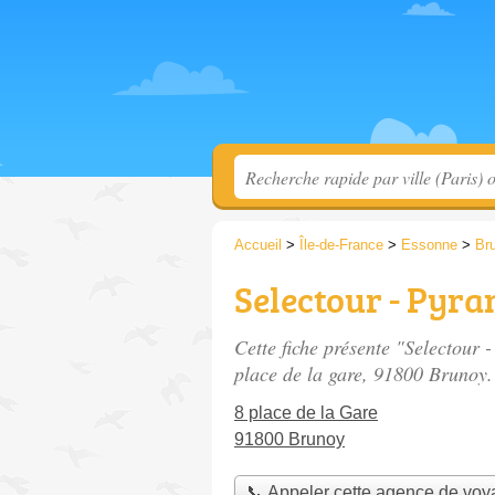
Accueil
>
Île-de-France
>
Essonne
>
Br
Selectour - Pyr
Cette fiche présente "Selectour
place de la gare
, 91800 Brunoy.
8 place de la Gare
91800 Brunoy
📞 Appeler cette agence de vo