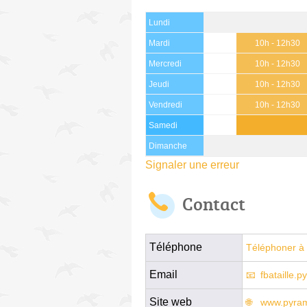
Lundi
Mardi
10h - 12h30
Mercredi
10h - 12h30
Jeudi
10h - 12h30
Vendredi
10h - 12h30
Samedi
Dimanche
Signaler une erreur
Contact
Téléphone
Téléphoner à 
Email
fbataille.
Site web
www.pyra