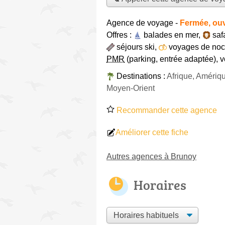
Agence de voyage
-
Fermée, ouv
Offres :
balades en mer
,
saf
séjours ski
,
voyages de no
PMR
(parking, entrée adaptée)
,
v
Destinations :
Afrique, Amériq
Moyen-Orient
Recommander cette agence
Améliorer cette fiche
Autres agences à Brunoy
Horaires