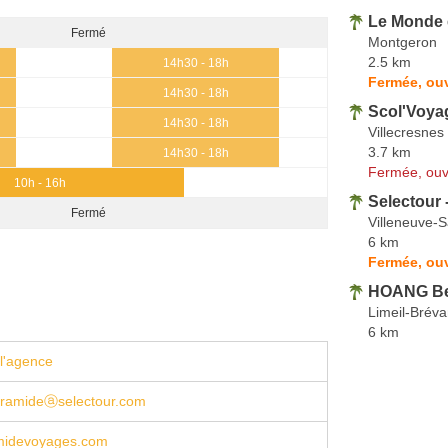
Le Monde 
Fermé
Montgeron
2.5 km
14h30 - 18h
Fermée, ouv
14h30 - 18h
Scol'Voya
14h30 - 18h
Villecresnes
3.7 km
14h30 - 18h
Fermée, ouv
10h - 16h
Selectour 
Fermé
Villeneuve-
6 km
Fermée, ouv
HOANG Be
Limeil-Brév
6 km
l'agence
pyramideⓐselectour.com
midevoyages.com