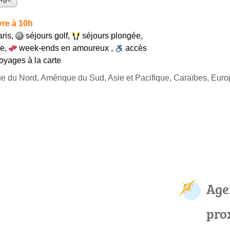
re à 10h
aris
,
séjours golf
,
séjours plongée
,
ce
,
week-ends en amoureux
,
accès
oyages à la carte
ue du Nord, Amérique du Sud, Asie et Pacifique, Caraïbes, Eur
Age
pro