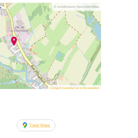
© contributeurs OpenStreetMap
Corriger l’adresse ou la localisation
Trajet Maps