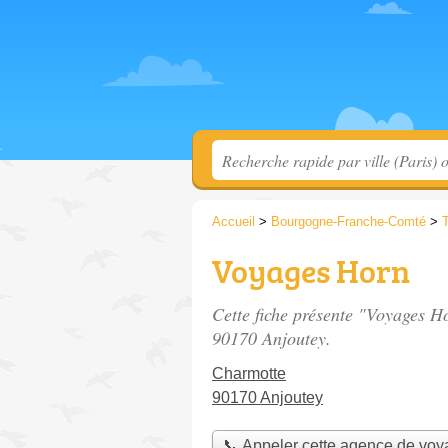
Accueil
>
Bourgogne-Franche-Comté
>
T
Voyages Horn
Cette fiche présente "Voyages H
90170 Anjoutey.
Charmotte
90170 Anjoutey
📞 Appeler cette agence de vo