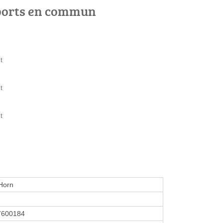
ports en commun
t
t
t
Horn
7600184