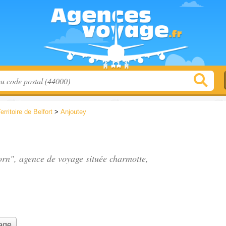
erritoire de Belfort
>
Anjoutey
orn", agence de voyage située
charmotte
,
yage