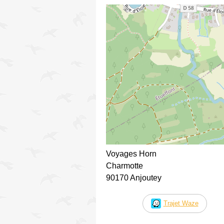
Voyages Horn
Charmotte
90170 Anjoutey
Trajet Waze