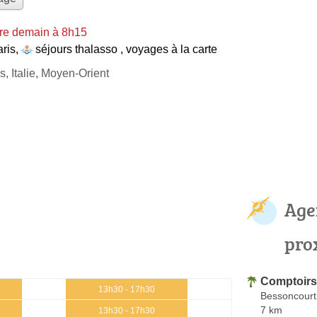
re demain à 8h15
aris
,
séjours thalasso
,
voyages à la carte
s, Italie, Moyen-Orient
Age
pro
Comptoirs
13h30 - 17h30
Bessoncourt
7 km
13h30 - 17h30