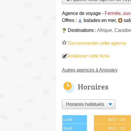
Agence de voyage
-
Fermée, ouv
Offres :
balades en mer
,
saf
Destinations :
Afrique, Caraïbe
Recommander cette agence
Améliorer cette fiche
Autres agences à Anjoutey
Horaires
Lundi
8h15 - 12h
Mardi
8h15 - 12h