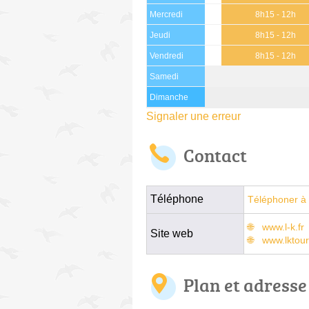
Mercredi
8h15 - 12h
Jeudi
8h15 - 12h
Vendredi
8h15 - 12h
Samedi
Dimanche
Signaler une erreur
Contact
Téléphone
Téléphoner à 
www.l-k.fr
Site web
www.lktour
Plan et adresse