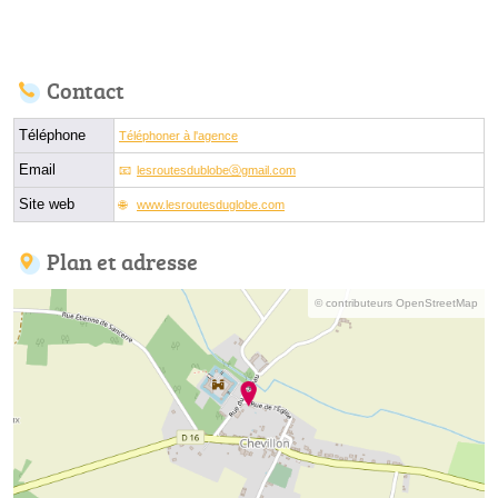
Contact
Téléphone
Téléphoner à l'agence
Email
lesroutesdublobeⓐgmail.com
Site web
www.lesroutesduglobe.com
Plan et adresse
© contributeurs OpenStreetMap