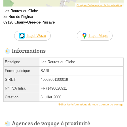
Corriger l’adresse ou la localisation
Les Routes du Globe
25 Rue de l'Église
89120 Charny-Orée-de-Puisaye
Trajet Waze
Trajet Maps
Informations
Enseigne
Les Routes du Globe
Forme juridique
SARL
SIRET
49062091100019
N° TVA Intra.
FR71490620911
Création
3 juillet 2006
Éditer les informations de mon agence de voyage
Agences de voyage à proximité