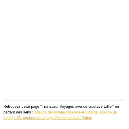
Retrouvez cette page "Transazur Voyages avenue Gustave Eiffel" en
partant des liens :
agence de voyage Nouvelle-Aquitaine
,
agence de
voyage 86
,
agence de voyage Chasseneuil-du-Poitou
.