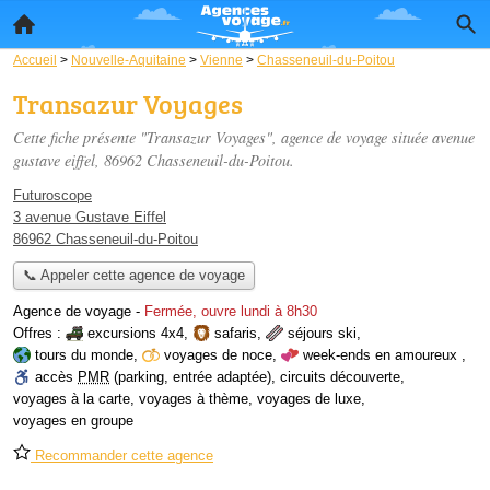
Accueil
>
Nouvelle-Aquitaine
>
Vienne
>
Chasseneuil-du-Poitou
Transazur Voyages
Cette fiche présente "Transazur Voyages", agence de voyage située
avenue
gustave eiffel
, 86962 Chasseneuil-du-Poitou.
Futuroscope
3 avenue Gustave Eiffel
86962 Chasseneuil-du-Poitou
📞 Appeler cette agence de voyage
Agence de voyage
-
Fermée, ouvre lundi à 8h30
Offres :
excursions 4x4
,
safaris
,
séjours ski
,
tours du monde
,
voyages de noce
,
week-ends en amoureux
,
accès
PMR
(parking, entrée adaptée)
,
circuits découverte
,
voyages à la carte
,
voyages à thème
,
voyages de luxe
,
voyages en groupe
Recommander cette agence