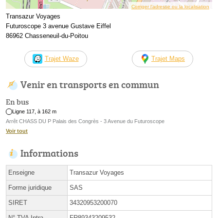
Corriger l’adresse ou la localisation
Transazur Voyages
Futuroscope 3 avenue Gustave Eiffel
86962 Chasseneuil-du-Poitou
Trajet Waze
Trajet Maps
Venir en transports en commun
En bus
Ligne 117, à 162 m
Arrêt CHASS DU P Palais des Congrès - 3 Avenue du Futuroscope
Voir tout
Informations
Enseigne
Transazur Voyages
Forme juridique
SAS
SIRET
34320953200070
N° TVA Intra.
FR89343209532