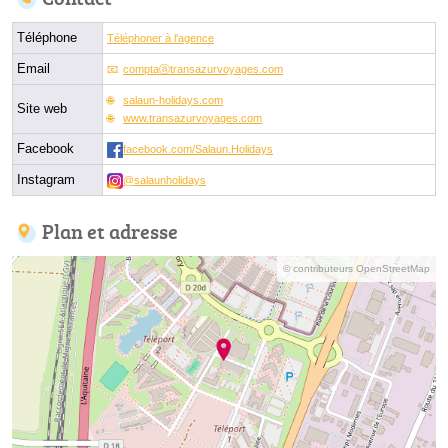
Téléphone
Téléphoner à l'agence
Email
comptaⓐtransazurvoyages.com
salaun-holidays.com
Site web
www.transazurvoyages.com
Facebook
facebook.com/Salaun.Holidays
Instagram
@salaunholidays
Plan et adresse
© contributeurs OpenStreetMap