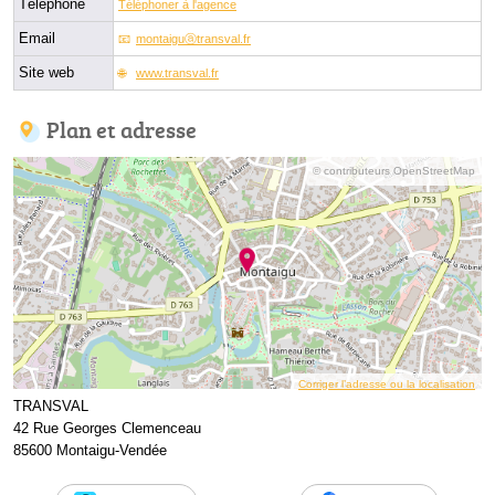
Téléphone
Téléphoner à l'agence
Email
montaiguⓐtransval.fr
Site web
www.transval.fr
Plan et adresse
© contributeurs OpenStreetMap
Corriger l’adresse ou la localisation
TRANSVAL
42 Rue Georges Clemenceau
85600 Montaigu-Vendée