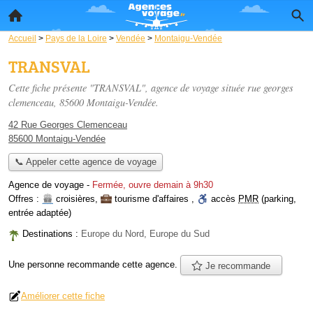
Accueil
>
Pays de la Loire
>
Vendée
>
Montaigu-Vendée
TRANSVAL
Cette fiche présente "TRANSVAL", agence de voyage située
rue georges
clemenceau
, 85600 Montaigu-Vendée.
42 Rue Georges Clemenceau
85600 Montaigu-Vendée
📞 Appeler cette agence de voyage
Agence de voyage
-
Fermée, ouvre demain à 9h30
Offres :
croisières
,
tourisme d'affaires
,
accès
PMR
(parking,
entrée adaptée)
Destinations :
Europe du Nord, Europe du Sud
Une personne
recommande
cette agence.
Je recommande
Améliorer cette fiche