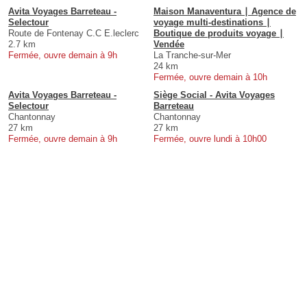
Avita Voyages Barreteau -
Maison Manaventura ∣ Agence de
Selectour
voyage multi-destinations ∣
Route de Fontenay C.C E.leclerc
Boutique de produits voyage ∣
2.7 km
Vendée
Fermée, ouvre demain à 9h
La Tranche-sur-Mer
24 km
Fermée, ouvre demain à 10h
Avita Voyages Barreteau -
Siège Social - Avita Voyages
Selectour
Barreteau
Chantonnay
Chantonnay
27 km
27 km
Fermée, ouvre demain à 9h
Fermée, ouvre lundi à 10h00