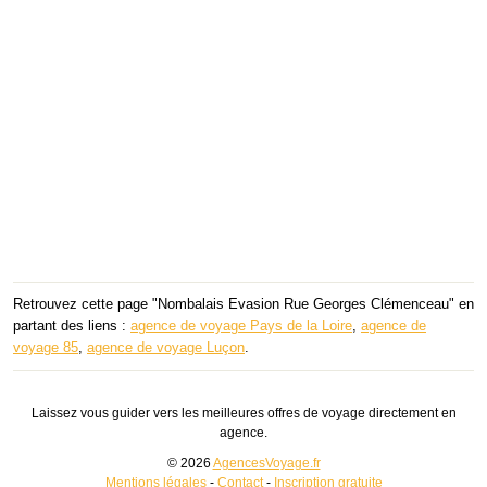
Retrouvez cette page "Nombalais Evasion Rue Georges Clémenceau" en
partant des liens :
agence de voyage Pays de la Loire
,
agence de
voyage 85
,
agence de voyage Luçon
.
Laissez vous guider vers les meilleures offres de voyage directement en
agence.
© 2026
AgencesVoyage.fr
Mentions légales
-
Contact
-
Inscription gratuite