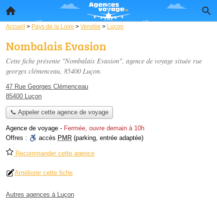
Accueil
>
Pays de la Loire
>
Vendée
>
Luçon
Nombalais Evasion
Cette fiche présente "Nombalais Evasion", agence de voyage située
rue
georges clémenceau
, 85400 Luçon.
47 Rue Georges Clémenceau
85400 Luçon
📞 Appeler cette agence de voyage
Agence de voyage
-
Fermée, ouvre demain à 10h
Offres :
accès
PMR
(parking, entrée adaptée)
Recommander cette agence
Améliorer cette fiche
Autres agences à Luçon