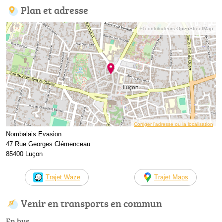
Plan et adresse
© contributeurs OpenStreetMap
Corriger l’adresse ou la localisation
Nombalais Evasion
47 Rue Georges Clémenceau
85400 Luçon
Trajet Waze
Trajet Maps
Venir en transports en commun
En bus