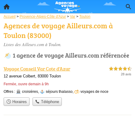
Accueil
>
Provence-Alpes-Côte d'Azur
>
Var
>
Toulon
Agences de voyage Ailleurs.com à
Toulon (83000)
Listes des Ailleurs.com à Toulon.
1 agence de voyage Ailleurs.com référencée
Voyage Conseil Var Cote d'Azur
4,5 étoiles sur 5
28 avis
12 avenue Colbert, 83000 Toulon
Fermée, ouvre demain à 9h
Offres :
croisières
,
séjours thalasso
,
voyages de noce
Horaires
Téléphone