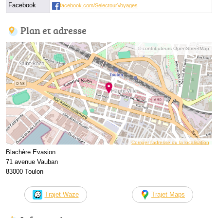
Facebook
facebook.com/SelectourVoyages
Plan et adresse
© contributeurs OpenStreetMap
Corriger l’adresse ou la localisation
Blachère Evasion
71 avenue Vauban
83000 Toulon
Trajet Waze
Trajet Maps