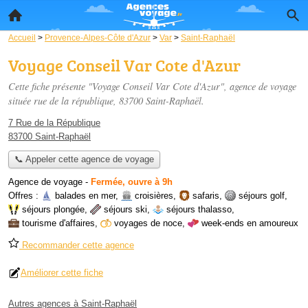
Accueil
>
Provence-Alpes-Côte d'Azur
>
Var
>
Saint-Raphaël
Voyage Conseil Var Cote d'Azur
Cette fiche présente "Voyage Conseil Var Cote d'Azur", agence de voyage
située
rue de la république
, 83700 Saint-Raphaël.
7 Rue de la République
83700 Saint-Raphaël
📞 Appeler cette agence de voyage
Agence de voyage
-
Fermée, ouvre à 9h
Offres :
balades en mer
,
croisières
,
safaris
,
séjours golf
,
séjours plongée
,
séjours ski
,
séjours thalasso
,
tourisme d'affaires
,
voyages de noce
,
week-ends en amoureux
Recommander cette agence
Améliorer cette fiche
Autres agences à Saint-Raphaël