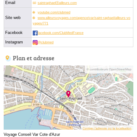
Email
saintraphaelⓐailleurs.com
youtube.com/clubmed
Site web
www.ailleursvoyages.com/agence/var/saint-raphael/ailleurs-vo
yages/771
Facebook
facebook.com/ClubMedFrance
Instagram
@clubmed
Plan et adresse
© contributeurs OpenStreetMap
Corriger l’adresse ou la localisation
Voyage Conseil Var Cote d'Azur