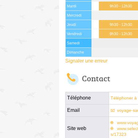
Mardi
9h30 - 12h30
Mercredi
Jeudi
9h30 - 12h30
Vendredi
9h30 - 12h30
Samedi
Dimanche
Signaler une erreur
Contact
Téléphone
Téléphoner à 
Email
voyage-sa
www.voyag
Site web
www.select
s/17323