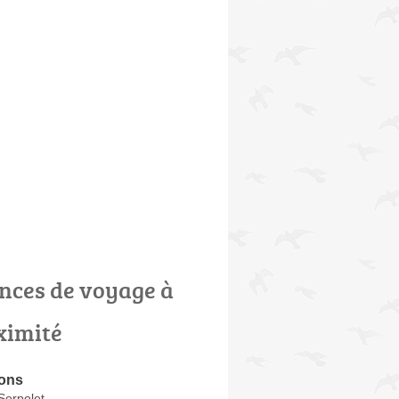
nces de voyage à
ximité
ions
Serpolet