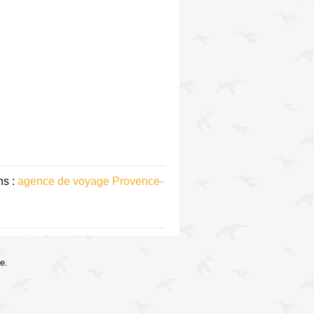
ns :
agence de voyage Provence-
e.