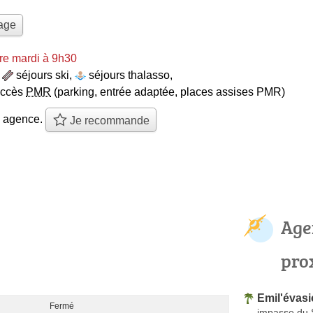
yage
re mardi à 9h30
,
séjours ski
,
séjours thalasso
,
accès
PMR
(parking, entrée adaptée, places assises PMR)
e agence.
Je recommande
Age
pro
Emil'évas
Fermé
impasse du 