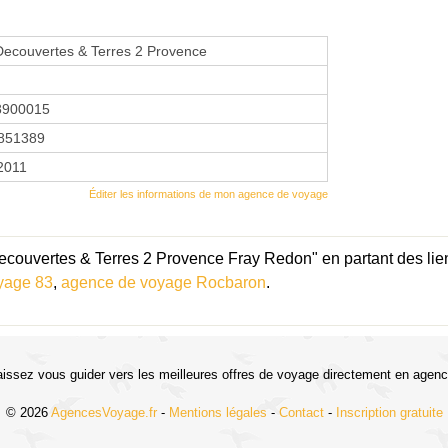
Decouvertes & Terres 2 Provence
8900015
851389
 2011
Éditer les informations de mon agence de voyage
ecouvertes & Terres 2 Provence Fray Redon" en partant des lie
yage 83
,
agence de voyage Rocbaron
.
aissez vous guider vers les meilleures offres de voyage directement en agenc
© 2026
AgencesVoyage.fr
-
Mentions légales
-
Contact
-
Inscription gratuite