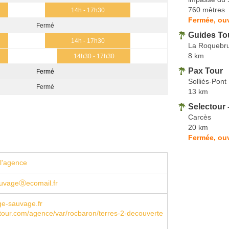
760 mètres
14h - 17h30
Fermée, ouv
Fermé
Guides To
14h - 17h30
La Roquebr
8 km
14h30 - 17h30
Pax Tour
Fermé
Solliès-Pont
Fermé
13 km
Selectour 
Carcès
20 km
Fermée, ouv
l'agence
uvageⓐecomail.fr
e-sauvage.fr
our.com/agence/var/rocbaron/terres-2-decouverte