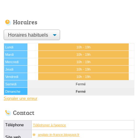
Horaires
Lundi
10h - 19h
Mardi
10h - 19h
Mercredi
10h - 19h
Jeudi
10h - 19h
Vendredi
10h - 19h
Samedi
Fermé
Dimanche
Fermé
Signaler une erreur
Contact
Téléphone
Téléphoner à l'agence
anglais-in-france.blogspot.fr
Site web