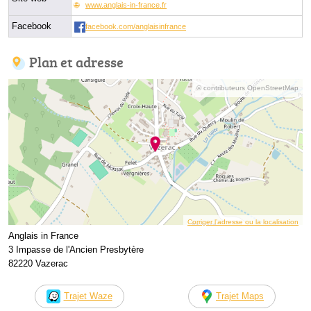
www.anglais-in-france.fr
Facebook
facebook.com/anglaisinfrance
Plan et adresse
© contributeurs OpenStreetMap
Corriger l’adresse ou la localisation
Anglais in France
3 Impasse de l'Ancien Presbytère
82220 Vazerac
Trajet Waze
Trajet Maps