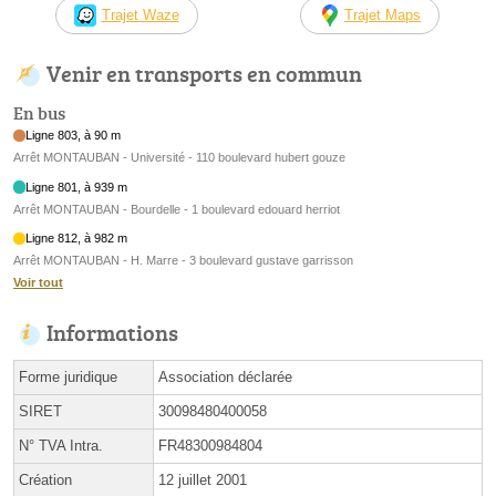
Trajet Waze
Trajet Maps
Venir en transports en commun
En bus
Ligne 803, à 90 m
Arrêt MONTAUBAN - Université - 110 boulevard hubert gouze
Ligne 801, à 939 m
Arrêt MONTAUBAN - Bourdelle - 1 boulevard edouard herriot
Ligne 812, à 982 m
Arrêt MONTAUBAN - H. Marre - 3 boulevard gustave garrisson
Voir tout
Informations
Forme juridique
Association déclarée
SIRET
30098480400058
N° TVA Intra.
FR48300984804
Création
12 juillet 2001