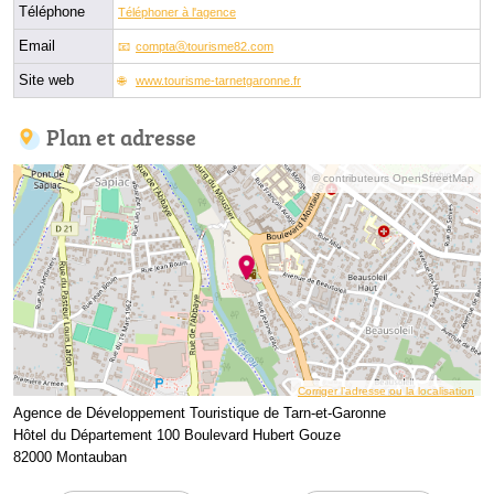
Téléphone
Téléphoner à l'agence
Email
comptaⓐtourisme82.com
Site web
www.tourisme-tarnetgaronne.fr
Plan et adresse
© contributeurs OpenStreetMap
Corriger l’adresse ou la localisation
Agence de Développement Touristique de Tarn-et-Garonne
Hôtel du Département 100 Boulevard Hubert Gouze
82000 Montauban