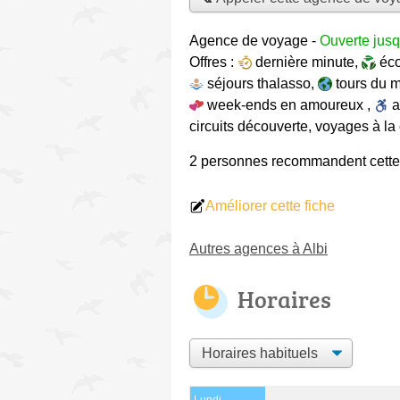
Agence de voyage
-
Ouverte jusq
Offres :
dernière minute
,
éc
séjours thalasso
,
tours du 
week-ends en amoureux
,
circuits découverte
,
voyages à la 
2 personnes
recommandent
cett
Améliorer cette fiche
Autres agences à Albi
Horaires
Lundi