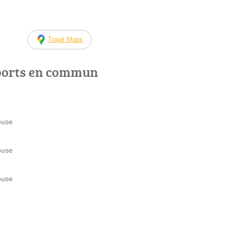
Trajet Maps
ports en commun
ouse
ouse
ouse