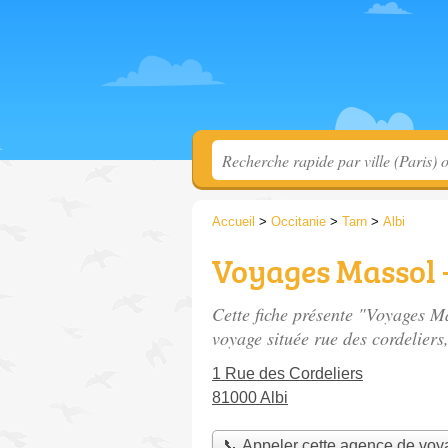
Accueil
>
Occitanie
>
Tarn
>
Albi
Voyages Massol 
Cette fiche présente "Voyages M
voyage située
rue des cordeliers
1 Rue des Cordeliers
81000 Albi
📞 Appeler cette agence de vo