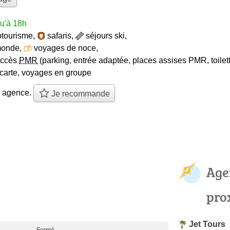
u'à 18h
otourisme
,
safaris
,
séjours ski
,
monde
,
voyages de noce
,
accès
PMR
(parking, entrée adaptée, places assises PMR, toilet
carte
,
voyages en groupe
e agence.
Je recommande
Age
pro
Jet Tours
Fermé