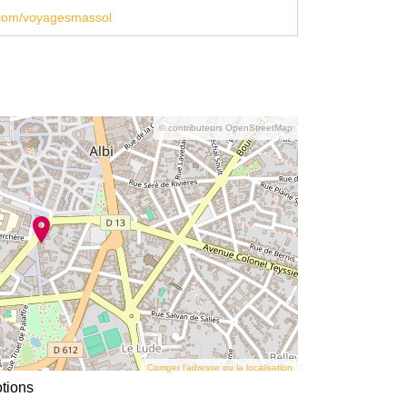
com/voyagesmassol
© contributeurs OpenStreetMap
Corriger l’adresse ou la localisation
tions