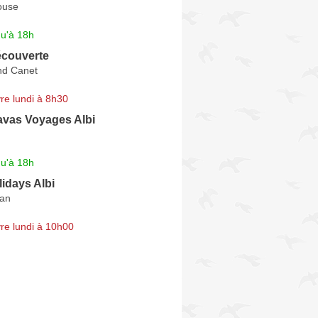
ouse
qu'à 18h
écouverte
nd Canet
re lundi à 8h30
vas Voyages Albi
qu'à 18h
idays Albi
gan
re lundi à 10h00