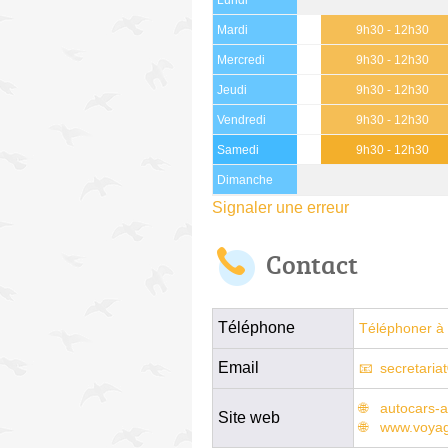
Mardi
9h30 - 12h30
Mercredi
9h30 - 12h30
Jeudi
9h30 - 12h30
Vendredi
9h30 - 12h30
Samedi
9h30 - 12h30
Dimanche
Signaler une erreur
Contact
Téléphone
Téléphoner à 
Email
secretaria
autocars-a
Site web
www.voyag