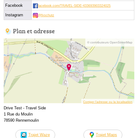
Facebook
facebook.com/TRAVEL-SIDE-433693903324025
Instagram
@fxschutz
Plan et adresse
© contributeurs OpenStreetMap
Corriger l’adresse ou la localisation
Drive Test - Travel Side
1 Rue du Moulin
78590 Rennemoulin
Trajet Waze
Trajet Maps