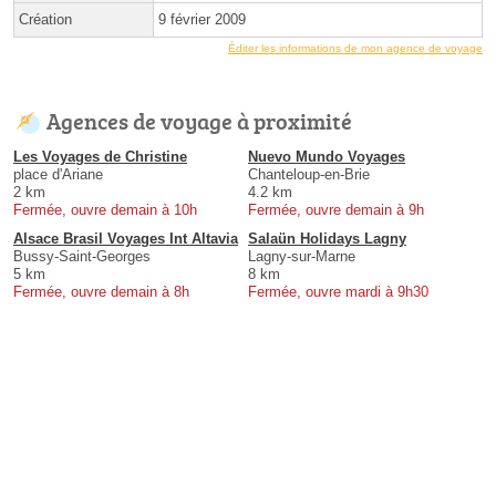
Création
9 février 2009
Éditer les informations de mon agence de voyage
Agences de voyage à proximité
Les Voyages de Christine
Nuevo Mundo Voyages
place d'Ariane
Chanteloup-en-Brie
2 km
4.2 km
Fermée, ouvre demain à 10h
Fermée, ouvre demain à 9h
Alsace Brasil Voyages Int Altavia
Salaün Holidays Lagny
Bussy-Saint-Georges
Lagny-sur-Marne
5 km
8 km
Fermée, ouvre demain à 8h
Fermée, ouvre mardi à 9h30