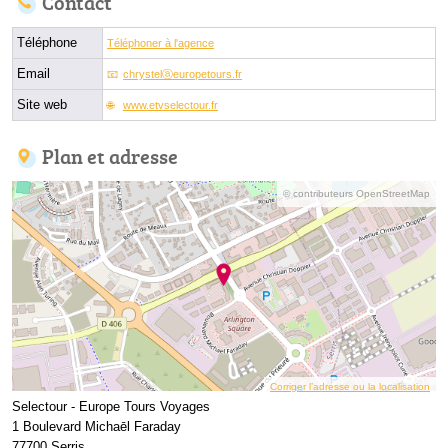
Contact
Téléphone
Téléphoner à l'agence
Email
chrystelⓐeuropetours.fr
Site web
www.etvselectour.fr
Plan et adresse
© contributeurs OpenStreetMap
Corriger l’adresse ou la localisation
Selectour - Europe Tours Voyages
1 Boulevard Michaēl Faraday
77700 Serris