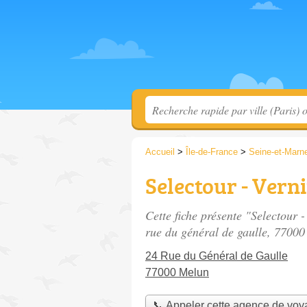
Accueil
>
Île-de-France
>
Seine-et-Marn
Selectour - Vern
Cette fiche présente "Selectour 
rue du général de gaulle
, 77000
24 Rue du Général de Gaulle
77000 Melun
📞 Appeler cette agence de vo