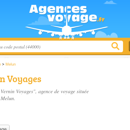
e
>
Melun
in Voyages
- Vernin Voyages", agence de voyage située
 Melun.
yage