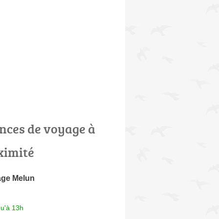
nces de voyage à
ximité
age Melun
qu'à 13h