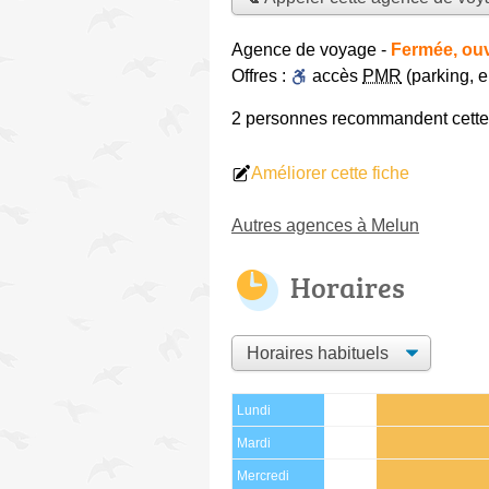
Agence de voyage
-
Fermée, ouv
Offres :
accès
PMR
(parking, 
2 personnes
recommandent
cett
Améliorer cette fiche
Autres agences à Melun
Horaires
Lundi
Mardi
Mercredi