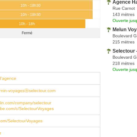
Agence Ha
10h - 18h30
Rue Carnot
143 mètres
10h - 18h30
Ouverte jus
10h - 18h
Melun Vo
Fermé
Boulevard 
215 mètres
Selectour
Boulevard 
218 mètres
Ouverte jus
l'agence
rnin-voyagesⓐselectour.com
din.com/company/selectour
be.com/c/SelectourVoyages
com/SelectourVoyages
r