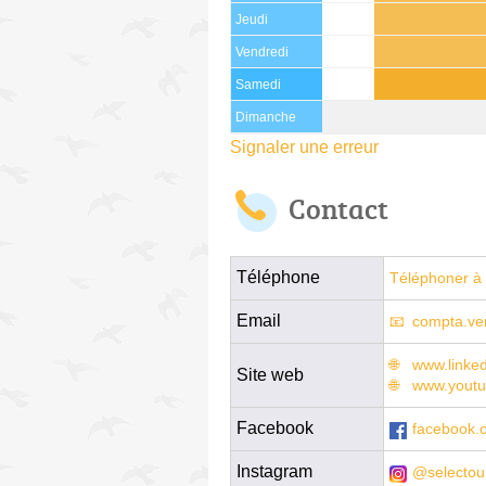
Jeudi
Vendredi
Samedi
Dimanche
Signaler une erreur
Contact
Téléphone
Téléphoner à 
Email
compta.ve
www.linke
Site web
www.youtu
Facebook
facebook.
Instagram
@selectou