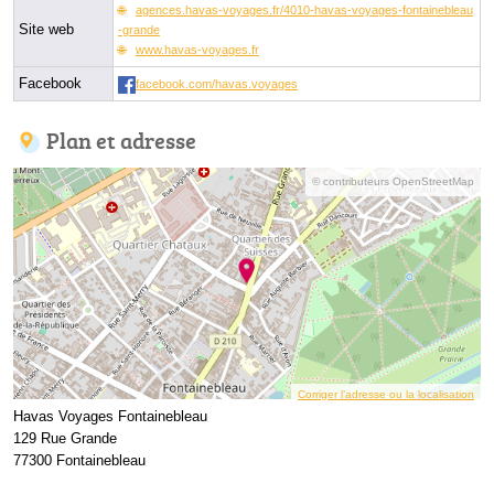
agences.havas-voyages.fr/4010-havas-voyages-fontainebleau
Site web
-grande
www.havas-voyages.fr
Facebook
facebook.com/havas.voyages
Plan et adresse
© contributeurs OpenStreetMap
Corriger l’adresse ou la localisation
Havas Voyages Fontainebleau
129 Rue Grande
77300 Fontainebleau