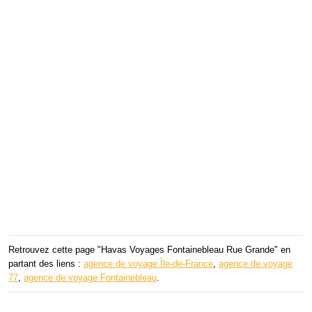
Retrouvez cette page "Havas Voyages Fontainebleau Rue Grande" en
partant des liens :
agence de voyage Île-de-France
,
agence de voyage
77
,
agence de voyage Fontainebleau
.