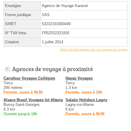
Enseigne
Agence de Voyage Karavel
Forme juridique
SAS
SIRET
53232191600449
N° TVA Intra.
FR52532321916
Création
1 juillet 2014
Éditer les informations de mon agence de voyage
Agences de voyage à proximité
Carrefour Voyages Collégien
Havas Voyages
Torcy
Torcy
206 mètres
1.3 km
Fermée, ouvre à 9h30
Fermée, ouvre à 10h
Alsace Brasil Voyages Int Altavia
Salaün Holidays Lagny
Bussy-Saint-Georges
Lagny-sur-Marne
4.3 km
6 km
Ouverte jusqu'à 19h
Fermée, ouvre à 9h30