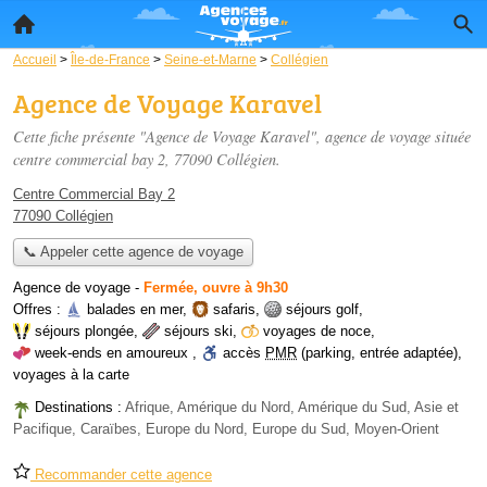
Accueil
>
Île-de-France
>
Seine-et-Marne
>
Collégien
Agence de Voyage Karavel
Cette fiche présente "Agence de Voyage Karavel", agence de voyage située
centre commercial bay 2
, 77090 Collégien.
Centre Commercial Bay 2
77090 Collégien
📞 Appeler cette agence de voyage
Agence de voyage
-
Fermée, ouvre à 9h30
Offres :
balades en mer
,
safaris
,
séjours golf
,
séjours plongée
,
séjours ski
,
voyages de noce
,
week-ends en amoureux
,
accès
PMR
(parking, entrée adaptée)
,
voyages à la carte
Destinations :
Afrique, Amérique du Nord, Amérique du Sud, Asie et
Pacifique, Caraïbes, Europe du Nord, Europe du Sud, Moyen-Orient
Recommander cette agence