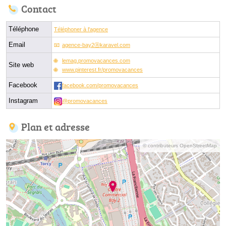
Contact
Téléphone
Téléphoner à l'agence
Email
agence-bay2ⓐkaravel.com
lemag.promovacances.com
Site web
www.pinterest.fr/promovacances
Facebook
facebook.com/promovacances
Instagram
@promovacances
Plan et adresse
© contributeurs OpenStreetMap