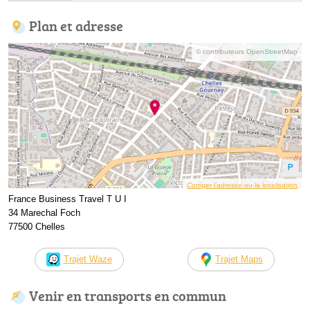
Plan et adresse
© contributeurs OpenStreetMap
Corriger l’adresse ou la localisation
France Business Travel T U I
34 Marechal Foch
77500 Chelles
Trajet Waze
Trajet Maps
Venir en transports en commun