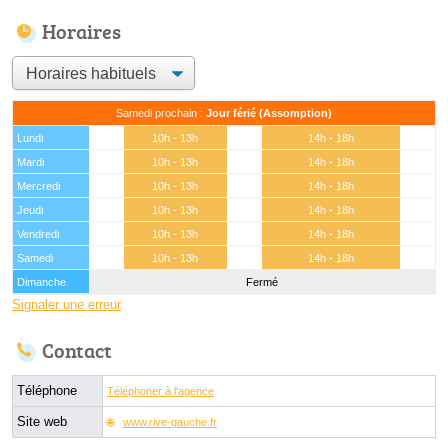
Horaires
Samedi prochain :
Jour férié (Assomption)
Lundi
10h - 13h
14h - 18h
Mardi
10h - 13h
14h - 18h
Mercredi
10h - 13h
14h - 18h
Jeudi
10h - 13h
14h - 18h
Vendredi
10h - 13h
14h - 18h
Samedi
10h - 13h
14h - 18h
Dimanche
Fermé
Signaler une erreur
Contact
Téléphone
Téléphoner à l'agence
Site web
www.rive-gauche.fr