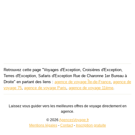
Retrouvez cette page "Voyages d'Exception, Croisières d'Exception,
Terres d'Exception, Safaris d'Exception Rue de Charonne 1er Bureau à
Droite" en partant des liens :
agence de voyage Île-de-France
,
agence de
voyage 75
,
agence de voyage Paris
,
agence de voyage 11ème
.
Laissez vous guider vers les meilleures offres de voyage directement en
agence.
© 2026
AgencesVoyage.fr
Mentions légales
-
Contact
-
Inscription gratuite