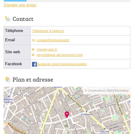
Signaler une erreur
Contact
Téléphone
Téléphoner à l'agence
Email
contactⓐsohconseil.fr
chemin-arts.fr
Site web
psychologue-aix-provence.com
Facebook
facebook.com/croisieresexception
Plan et adresse
© contributeurs OpenStreetMap