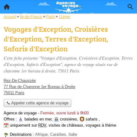
Accueil
>
Île-de-France
>
Paris
>
11ème
Voyages d'Exception, Croisières
d'Exception, Terres d'Exception,
Safaris d'Exception
Cette fiche présente "Voyages d'Exception, Croisières d'Exception, Terres
d'Exception, Safaris d'Exception", agence de voyage située
rue de
charonne 1er bureau à droite
, 75011 Paris.
Rez-De-Chaussée
77 Rue de Charonne 1er Bureau à Droite
75011 Paris
📞 Appeler cette agence de voyage
Agence de voyage
-
Fermée, ouvre lundi à 9h00
Offres :
balades en mer
,
croisières
,
safaris
,
uniquement sur
RDV
,
visites de châteaux
,
voyages à thème
Destinations :
Afrique, Caraïbes, Italie