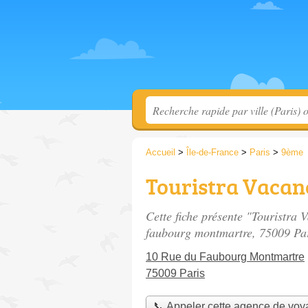
Accueil
>
Île-de-France
>
Paris
>
9ème
Touristra Vacan
Cette fiche présente "Touristra
faubourg montmartre
, 75009 Par
10 Rue du Faubourg Montmartre
75009 Paris
📞 Appeler cette agence de vo