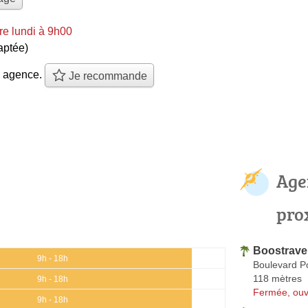
e lundi à 9h00
aptée)
e agence.
Je recommande
Age
pro
Boostrave
9h - 18h
Boulevard P
118 mètres
9h - 18h
Fermée, ouv
9h - 18h