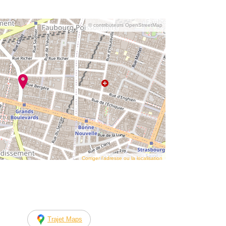
© contributeurs OpenStreetMap
Corriger l’adresse ou la localisation
Trajet Maps