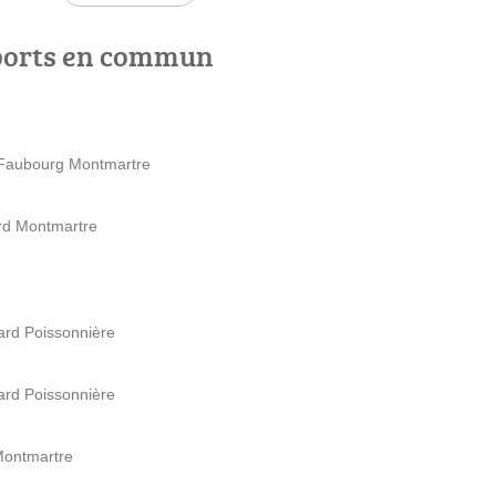
ports en commun
 Faubourg Montmartre
ard Montmartre
ard Poissonnière
ard Poissonnière
Montmartre