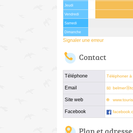
Jeudi
Vendredi
Samedi
Dimanche
Signaler une erreur
Contact
Téléphone
Téléphoner à 
Email
belmerⓐto
Site web
www.touri
Facebook
facebook.
Plan et adresse