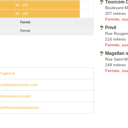
Tourcom 
9h - 18h
Boulevard M
207 mètres
9h - 18h
Fermée, ouv
Fermé
Privil
Fermé
Rue Rougem
216 mètres
Fermée, ouv
Magellan 
Rue Saint-M
248 mètres
Fermée, ouv
l'agence
uristravacances.com
stravacances.com
com/touristravacances