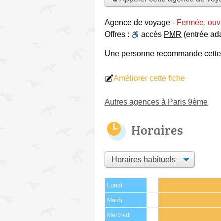
Agence de voyage
-
Fermée, ouvr
Offres :
accès
PMR
(entrée ad
Une personne
recommande
cett
Améliorer cette fiche
Autres agences à Paris 9ème
Horaires
Lundi
Mardi
Mercredi