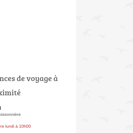
nces de voyage à
ximité
l
oissonnière
re lundi à 10h00