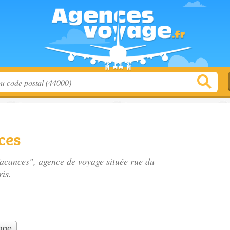
ces
 Vacances", agence de voyage située
rue du
is.
yage